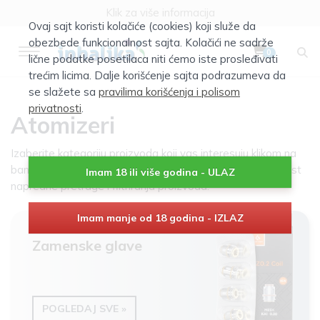
Klik za više informacija
Ovaj sajt koristi kolačiće (cookies) koji služe da
obezbede funkcionalnost sajta. Kolačići ne sadrže
0
lične podatke posetilaca niti ćemo iste prosleđivati
trećim licima. Dalje korišćenje sajta podrazumeva da
se slažete sa
pravilima korišćenja i polisom
privatnosti
.
Atomizeri
Izaberite kategoriju proizvoda koji vas interesuju klikom na
baner te kategorije. Nakon toga Vam se otvara mogućnost
Imam 18 ili više godina - ULAZ
napredne pretrage i filtriranja proizvoda.
Imam manje od 18 godina - IZLAZ
Zamenske glave
POGLEDAJ SVE »