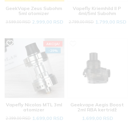
GeekVape Zeus Subohm 
Vapefly Kriemhild II P 
5ml atomizer 
4ml/5ml Subohm 
atomizer 
2.999,00 RSD
1.799,00 RSD
3.599,00 RSD
2.799,00 RSD
AKCIJA!
-29%
Vapefly Nicolas MTL 3ml 
Geekvape Aegis Boost 
atomizer 
2ml RBA kertridž 
1.699,00 RSD
1.699,00 RSD
2.399,00 RSD