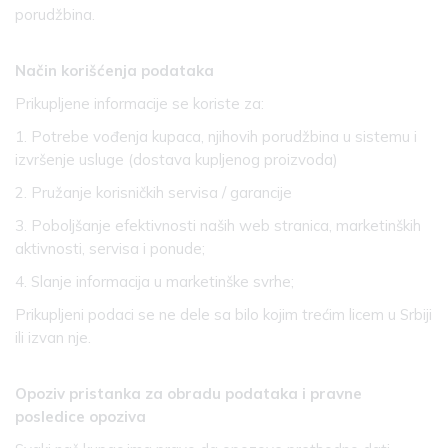
porudžbina.
Način korišćenja podataka
Prikupljene informacije se koriste za:
1. Potrebe vođenja kupaca, njihovih porudžbina u sistemu i
izvršenje usluge (dostava kupljenog proizvoda)
2. Pružanje korisničkih servisa / garancije
3. Poboljšanje efektivnosti naših web stranica, marketinških
aktivnosti, servisa i ponude;
4. Slanje informacija u marketinške svrhe;
Prikupljeni podaci se ne dele sa bilo kojim trećim licem u Srbiji
ili izvan nje.
Opoziv pristanka za obradu podataka i pravne
posledice opoziva