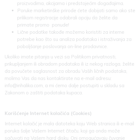
proizvodima, akcijama i predstojećim događajima.
Poruke marketinške prirode ćete dobijati samo ako ste
prilikom registracije odabrali opciju da želite da
primate promo ponude!
Lične podatke takođe možemo koristiti za interne
potrebe kao što su analiza podataka i istraživanja za
poboljšanje poslovanja on-line prodavnice.
Ukoliko imate pitanja u vezi sa Politikom privatnosti,
prikupljanjem ili obradom podataka ili iz nekog razloga, želite
da povučete saglasnost za obradu Vaših ličnih podataka,
molimo Vas da nas kontaktirate na e-mail adresu:
info@inhalika.com, a mi ćemo dalje postupiti u skladu sa
Zakonom o zaštiti podataka kupaca.
Korišćenje Internet kolačića (Cookies)
Internet kolačić je mala datoteka koju Web stranica ili e-mail
poruka šalje Vašem Internet čitaču, koji ga onda može
sačuvati na Vašem hard disku. Oni omogućavaju čuvanje