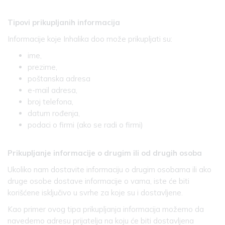
Tipovi prikupljanih informacija
Informacije koje Inhalika doo može prikupljati su:
ime,
prezime,
poštanska adresa
e-mail adresa,
broj telefona,
datum rođenja,
podaci o firmi (ako se radi o firmi)
Prikupljanje informacije o drugim ili od drugih osoba
Ukoliko nam dostavite informaciju o drugim osobama ili ako
druge osobe dostave informacije o vama, iste će biti
korišćene isključivo u svrhe za koje su i dostavljene.
Kao primer ovog tipa prikupljanja informacija možemo da
navedemo adresu prijatelja na koju će biti dostavljena