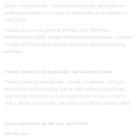
Kada nam prosledite Vaše lične informacije, pristajete na
praksu korišćenja informacija na način kako je to opisano u
ovoj Polisi.
Podaci se prenose između Inhalika doo i klijenta u
elektronskom obliku, putem šifrovane internet veze, a potom
čuvaju na infrastrukturi koja je zaštićena od neovlašćenog
pristupa.
Pravni osnov za prikupljanje i obradu podataka
Pravni osnov za prikupljanje i obradu podataka o ličnosti
predstavlja pristanak lica, koji se daje prilikom zasnivanja
ugovornog odnosa u vezi sa registracijom ili kupovinom a
sve u skladu sa važećim zakonodavstvom Republike Srbije.
Lice odgovorno za obradu podataka
Inhalika doo