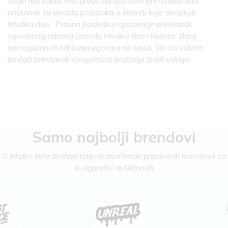
Svaki naš kupac ima pravo da opozove prethodno dati
pristanak za obradu podataka o ličnosti koje obrađuje
Inhalika doo . Pravna posledica opoziva je prestanak
ugovornog odnosa između Inhalika doo i klijenta, zbog
nemogućnosti održanja ugovora na snazi, što za sobom
povlači prestanak mogućnosti pružanja daljih usluga.
Samo najbolji brendovi
U Inhalici ćete pronaći najbolji asortiman popularnih brendova za
e-cigarete i e-tečnosti