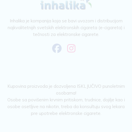
Inhalika je kompanija koja se bavi uvozom i distribucijom
najkvalitetnijih svetskih elektronskih cigareta (e-cigareta) i
tečnosti za elektronske cigarete.
Kupovina proizvoda je dozvoljena ISKLJUČIVO punoletnim
osobama!
Osobe sa povišenim krvnim pritiskom, trudnice, dojilje kao i
osobe osetljive na nikotin, treba da konsultuju svog lekara
pre upotrebe elektronske cigarete.