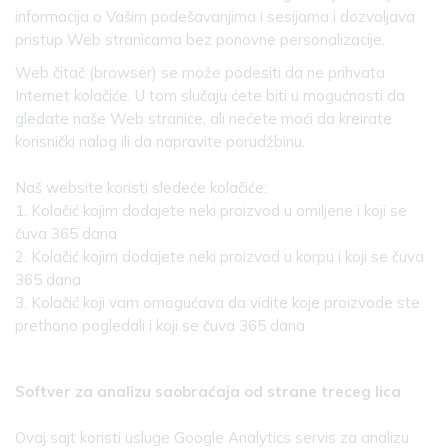
informacija o Vašim podešavanjima i sesijama i dozvoljava
pristup Web stranicama bez ponovne personalizacije.
Web čitač (browser) se može podesiti da ne prihvata
Internet kolačiće. U tom slučaju ćete biti u mogućnosti da
gledate naše Web stranice, ali nećete moći da kreirate
korisnički nalog ili da napravite porudžbinu.
Naš website koristi sledeće kolačiće:
1. Kolačić kojim dodajete neki proizvod u omiljene i koji se
čuva 365 dana
2. Kolačić kojim dodajete neki proizvod u korpu i koji se čuva
365 dana
3. Kolačić koji vam omogućava da vidite koje proizvode ste
prethono pogledali i koji se čuva 365 dana
Softver za analizu saobraćaja od strane treceg lica
Ovaj sajt koristi usluge Google Analytics servis za analizu