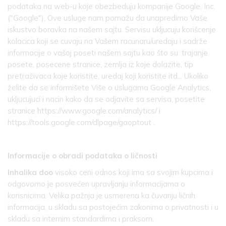
podataka na web-u koje obezbeduju kompanije Google, Inc.
("Google"). Ove usluge nam pomažu da unapredimo Vaše
iskustvo boravka na našem sajtu. Servisu ukljucuju korišcenje
kolacica koji se cuvaju na Vašem racunaru/uredaju i sadrže
informacije o vašoj poseti našem sajtu kao što su: trajanje
posete, posecene stranice, zemlja iz koje dolazite, tip
pretraživaca koje koristite, uredaj koji koristite itd... Ukoliko
želite da se informišete Više o uslugama Google Analytics,
ukljucujuci i nacin kako da se odjavite sa servisa, posetite
stranice https://www.google.com/analytics/ i
https://tools.google.com/dlpage/gaoptout .
Informacije o obradi podataka o ličnosti
Inhalika doo
visoko ceni odnos koji ima sa svojim kupcima i
odgovorno je posvećen upravljanju informacijama o
korisnicima. Velika pažnja je usmerena ka čuvanju ličnih
informacija, u skladu sa postojećim zakonima o privatnosti i u
skladu sa internim standardima i praksom.