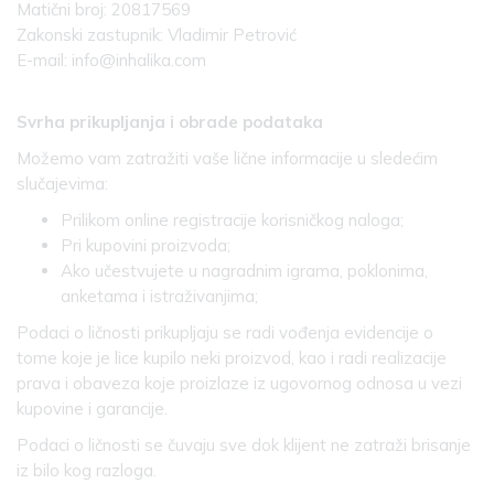
Matični broj: 20817569
Zakonski zastupnik: Vladimir Petrović
E-mail: info@inhalika.com
Svrha prikupljanja i obrade podataka
Možemo vam zatražiti vaše lične informacije u sledećim
slučajevima:
Prilikom online registracije korisničkog naloga;
Pri kupovini proizvoda;
Ako učestvujete u nagradnim igrama, poklonima,
anketama i istraživanjima;
Podaci o ličnosti prikupljaju se radi vođenja evidencije o
tome koje je lice kupilo neki proizvod, kao i radi realizacije
prava i obaveza koje proizlaze iz ugovornog odnosa u vezi
kupovine i garancije.
Podaci o ličnosti se čuvaju sve dok klijent ne zatraži brisanje
iz bilo kog razloga.