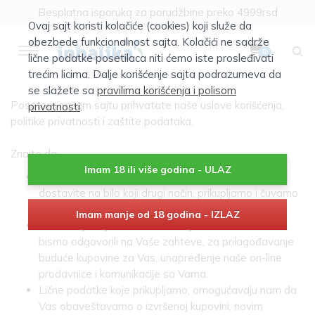
Besplatna isporuka za porudžbine preko 4999rsd
Ovaj sajt koristi kolačiće (cookies) koji služe da
obezbede funkcionalnost sajta. Kolačići ne sadrže
0
lične podatke posetilaca niti ćemo iste prosleđivati
trećim licima. Dalje korišćenje sajta podrazumeva da
se slažete sa
pravilima korišćenja i polisom
Posetom našem sajtu prihvatate naše uslove korišćenja,
privatnosti
.
politike privatnosti i zaštite podataka.
Znajte da:
Imam 18 ili više godina - ULAZ
Sve informacije koje unesete na naš Web site ili ih
dostavite na bilo koji drugi način, prikupljamo i čuvamo
u našoj bazi podataka.
Imam manje od 18 godina - IZLAZ
Informacije koje nam obezbeđujete koristimo kako
bismo odgovorili na Vaše zahteve, za prilagođavanje
buduće kupovine za Vas, unapređenje naše on-line
prodavnice i komunikacije sa Vama.
Lične podatke koje prikupljamo, omogućavaju nam da
Vas obaveštavamo o izvršenoj kupovini, novim