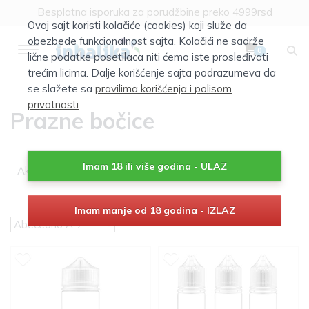
Besplatna isporuka za porudžbine preko 4999rsd
Ovaj sajt koristi kolačiće (cookies) koji služe da
obezbede funkcionalnost sajta. Kolačići ne sadrže
0
lične podatke posetilaca niti ćemo iste prosleđivati
trećim licima. Dalje korišćenje sajta podrazumeva da
se slažete sa
pravilima korišćenja i polisom
privatnosti
.
Prazne bočice
Imam 18 ili više godina - ULAZ
×
Aktivni filteri:
Prazne bočice
Imam manje od 18 godina - IZLAZ