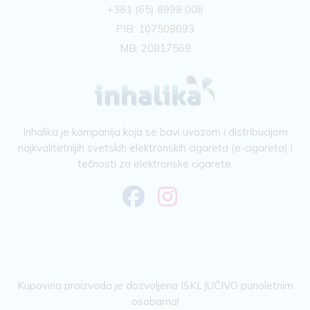
+381 (65) 8998 008
PIB: 107508093
MB: 20817569
Inhalika je kompanija koja se bavi uvozom i distribucijom
najkvalitetnijih svetskih elektronskih cigareta (e-cigareta) i
tečnosti za elektronske cigarete.
Kupovina proizvoda je dozvoljena ISKLJUČIVO punoletnim
osobama!