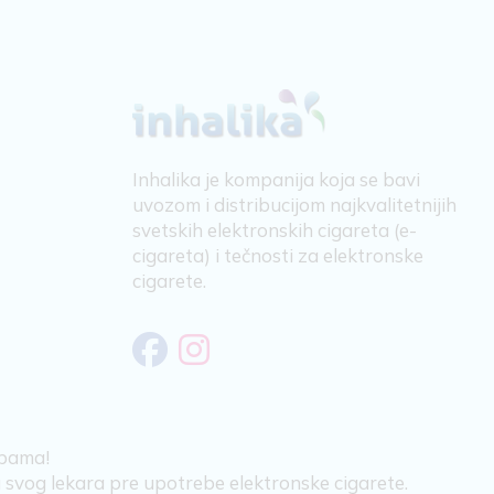
Inhalika je kompanija koja se bavi
uvozom i distribucijom najkvalitetnijih
svetskih elektronskih cigareta (e-
cigareta) i tečnosti za elektronske
cigarete.
obama!
ju svog lekara pre upotrebe elektronske cigarete.