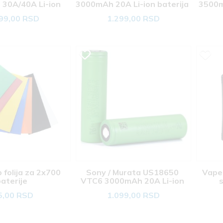
30A/40A Li-ion 
3000mAh 20A Li-ion baterija 
3500m
aterija 
99,00 RSD
1.299,00 RSD
folija za 2x700 
Sony / Murata US18650 
Vape
aterije 
VTC6 3000mAh 20A Li-ion 
s
baterija 
5,00 RSD
1.099,00 RSD