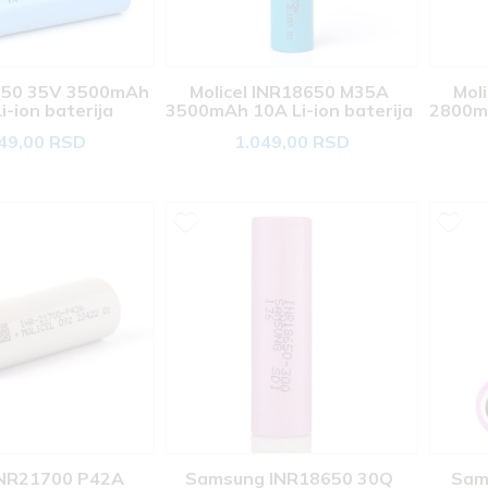
650 35V 3500mAh 
Molicel INR18650 M35A 
Mol
i-ion baterija 
3500mAh 10A Li-ion baterija 
2800mA
49,00 RSD
1.049,00 RSD
INR21700 P42A 
Samsung INR18650 30Q 
Sam