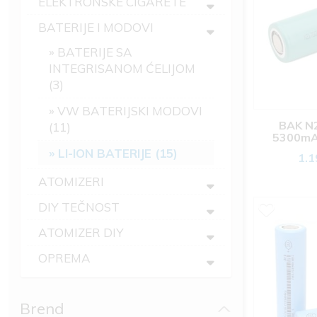
ELEKTRONSKE CIGARETE
BATERIJE I MODOVI
BATERIJE SA
INTEGRISANOM ĆELIJOM
(3)
VW BATERIJSKI MODOVI
BAK N
(11)
5300mAh
b
LI-ION BATERIJE (15)
1.1
ATOMIZERI
DIY TEČNOST
ATOMIZER DIY
OPREMA
Brend