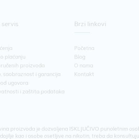
 servis
Brzi linkovi
šćenja
Početna
 o plaćanju
Blog
ručenih proizvoda
O nama
, saobraznost i garancija
Kontakt
 od ugovora
ivatnosti i zaštita podataka
ina proizvoda je dozvoljena ISKLJUČIVO punoletnim os
ojilje kao i osobe osetljive na nikotin, treba da konsultu