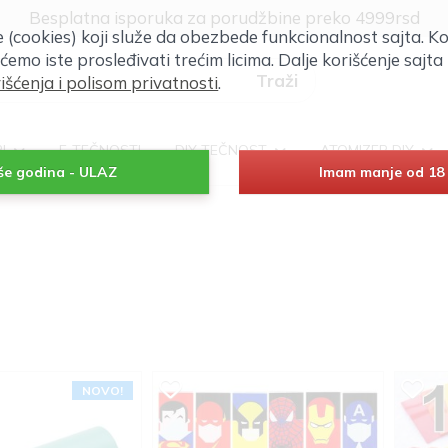
Klik za više informacija
će (cookies) koji služe da obezbede funkcionalnost sajta. Ko
Besplatna isporuka za porudžbine preko 4999rsd
 ćemo iste prosleđivati trećim licima. Dalje korišćenje saj
išćenja i polisom privatnosti
.
RI
E-TEČNOSTI
DIY TEČNOST
ATOMIZER DIY
iše godina - ULAZ
Imam manje od 18 
NOVO!