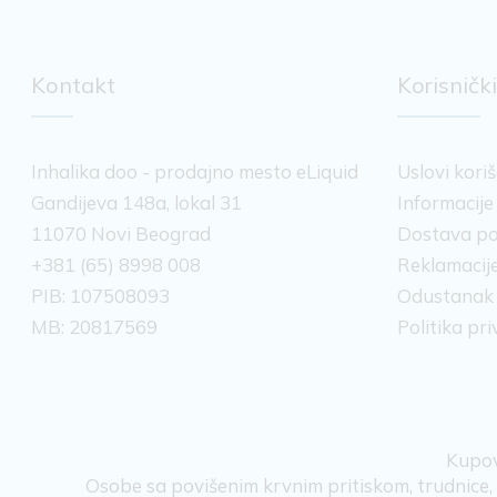
Kontakt
Korisnički
Inhalika doo - prodajno mesto eLiquid
Uslovi kori
Gandijeva 148a, lokal 31
Informacije
11070 Novi Beograd
Dostava po
+381 (65) 8998 008
Reklamacije
PIB: 107508093
Odustanak
MB: 20817569
Politika pr
Kupov
Osobe sa povišenim krvnim pritiskom, trudnice, d