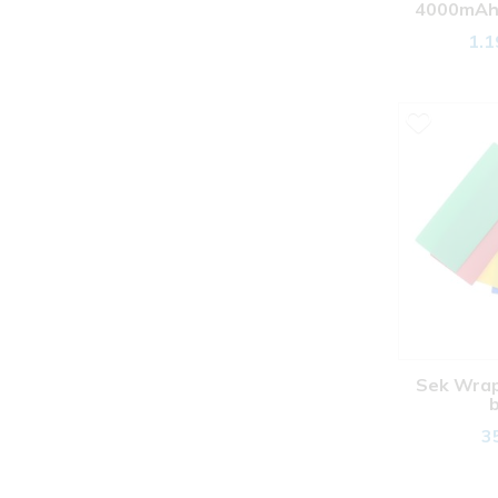
4000mAh 
b
1.1
Sek Wrap 
b
3