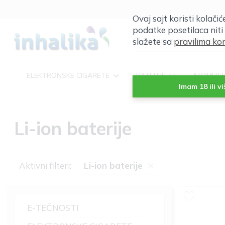
Ovaj sajt koristi kolači
podatke posetilaca niti
slažete sa
pravilima kor
ELEKTRONSKE CIGARETE
BATERIJE
ATOMIZE
Imam 18 ili v
Li-ion baterije
×
Aktivni filteri:
Li-ion baterije
E-TEČNOSTI