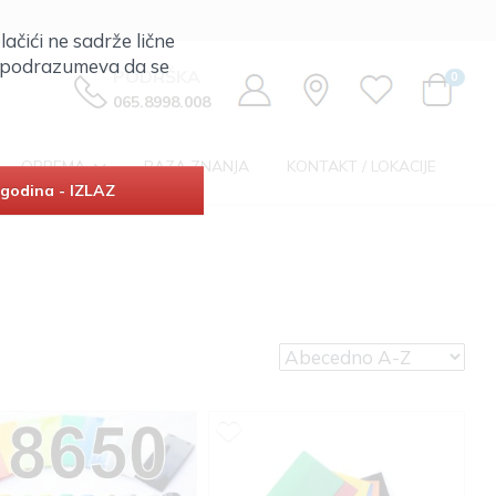
lačići ne sadrže lične
ta podrazumeva da se
PODRŠKA
0
065.8998.008
OPREMA
BAZA ZNANJA
KONTAKT / LOKACIJE
godina - IZLAZ