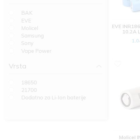
BAK
EVE
EVE INR18
Molicel
10.2A L
Samsung
1.0
Sony
Vape Power
Vrsta
18650
21700
Dodatno za Li-Ion baterije
Molicel 