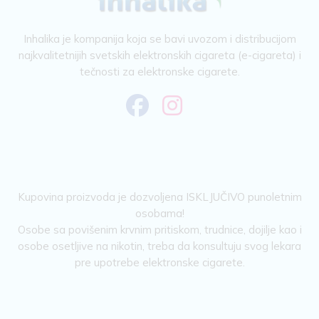
Inhalika je kompanija koja se bavi uvozom i distribucijom
najkvalitetnijih svetskih elektronskih cigareta (e-cigareta) i
tečnosti za elektronske cigarete.
Kupovina proizvoda je dozvoljena ISKLJUČIVO punoletnim
osobama!
Osobe sa povišenim krvnim pritiskom, trudnice, dojilje kao i
osobe osetljive na nikotin, treba da konsultuju svog lekara
pre upotrebe elektronske cigarete.