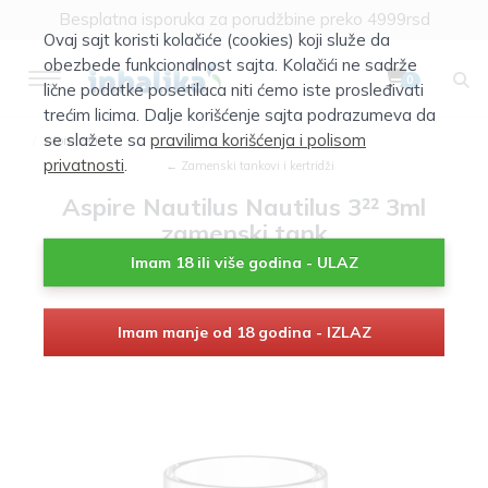
Besplatna isporuka za porudžbine preko 4999rsd
Ovaj sajt koristi kolačiće (cookies) koji služe da
obezbede funkcionalnost sajta. Kolačići ne sadrže
0
lične podatke posetilaca niti ćemo iste prosleđivati
trećim licima. Dalje korišćenje sajta podrazumeva da
se slažete sa
pravilima korišćenja i polisom
Atomizeri
privatnosti
.
← Zamenski tankovi i kertridži
Aspire Nautilus Nautilus 3²² 3ml
zamenski tank
Imam 18 ili više godina - ULAZ
Imam manje od 18 godina - IZLAZ