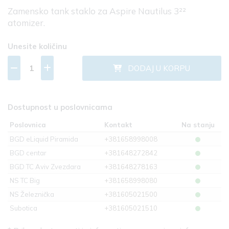
Zamensko tank staklo za Aspire Nautilus 3²²
atomizer.
Unesite količinu
DODAJ U KORPU
Dostupnost u poslovnicama
Poslovnica
Kontakt
Na stanju
BGD eLiquid Piramida
+381658998008
BGD centar
+381648272842
BGD TC Aviv Zvezdara
+381648278163
NS TC Big
+381658998080
NS Železnička
+381605021500
Subotica
+381605021510