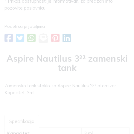
* Prikaz dostupnosti je informativan, za precizan info
pozovite poslovnicu
Podeli sa prijateljima
Aspire Nautilus 3²² zamenski
tank
Zamensko tank staklo za Aspire Nautilus 3²² atomizer.
Kapacitet: 3ml.
Specifikacija
Kapacitet
:
3 ml