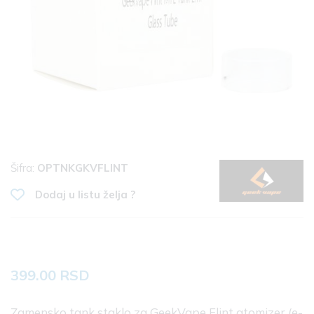
Šifra:
OPTNKGKVFLINT
Dodaj u listu želja ?
399.00 RSD
Zamensko tank staklo za GeekVape Flint atomizer (e-