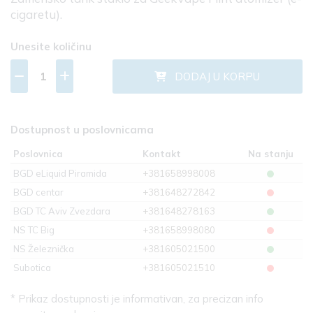
cigaretu).
Unesite količinu
DODAJ U KORPU
Dostupnost u poslovnicama
Poslovnica
Kontakt
Na stanju
BGD eLiquid Piramida
+381658998008
BGD centar
+381648272842
BGD TC Aviv Zvezdara
+381648278163
NS TC Big
+381658998080
NS Železnička
+381605021500
Subotica
+381605021510
* Prikaz dostupnosti je informativan, za precizan info