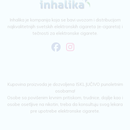
Inhalika je kompanija koja se bavi uvozom i distribucijom
najkvalitetnijih svetskih elektronskih cigareta (e-cigareta) i
tečnosti za elektronske cigarete.
Kupovina proizvoda je dozvoljena ISKLJUČIVO punoletnim
osobama!
Osobe sa povišenim krvnim pritiskom, trudnice, dojilje kao i
osobe osetljive na nikotin, treba da konsultuju svog lekara
pre upotrebe elektronske cigarete.