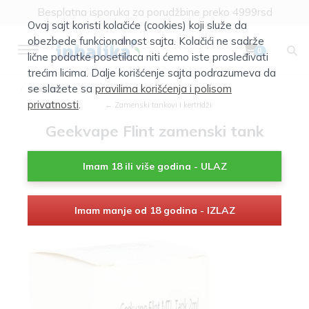
Besplatna isporuka za porudžbine preko 4999rsd
Ovaj sajt koristi kolačiće (cookies) koji služe da
obezbede funkcionalnost sajta. Kolačići ne sadrže
0
lične podatke posetilaca niti ćemo iste prosleđivati
trećim licima. Dalje korišćenje sajta podrazumeva da
se slažete sa
pravilima korišćenja i polisom
Atomizeri
privatnosti
.
← Zamenski tankovi i kertridži
Geekvape Flint zamenski tank
Imam 18 ili više godina - ULAZ
Imam manje od 18 godina - IZLAZ