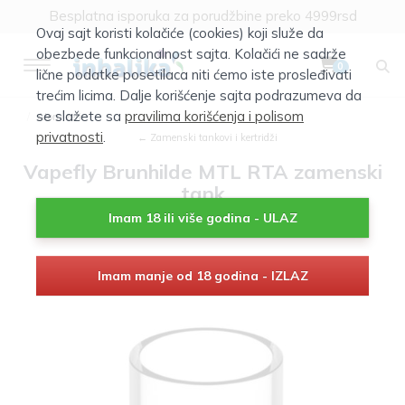
Besplatna isporuka za porudžbine preko 4999rsd
Ovaj sajt koristi kolačiće (cookies) koji služe da
obezbede funkcionalnost sajta. Kolačići ne sadrže
0
lične podatke posetilaca niti ćemo iste prosleđivati
trećim licima. Dalje korišćenje sajta podrazumeva da
se slažete sa
pravilima korišćenja i polisom
Atomizeri
privatnosti
.
← Zamenski tankovi i kertridži
Vapefly Brunhilde MTL RTA zamenski
tank
Imam 18 ili više godina - ULAZ
Imam manje od 18 godina - IZLAZ