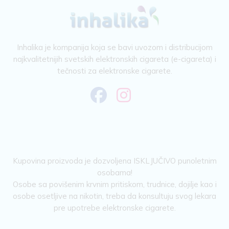
Inhalika je kompanija koja se bavi uvozom i distribucijom
najkvalitetnijih svetskih elektronskih cigareta (e-cigareta) i
tečnosti za elektronske cigarete.
Kupovina proizvoda je dozvoljena ISKLJUČIVO punoletnim
osobama!
Osobe sa povišenim krvnim pritiskom, trudnice, dojilje kao i
osobe osetljive na nikotin, treba da konsultuju svog lekara
pre upotrebe elektronske cigarete.