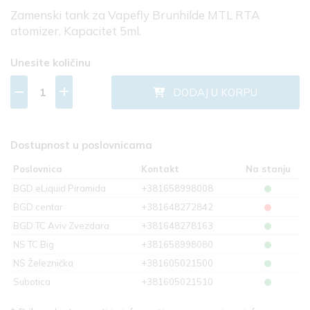
Zamenski tank za Vapefly Brunhilde MTL RTA
atomizer. Kapacitet 5ml.
Unesite količinu
DODAJ U KORPU
Dostupnost u poslovnicama
Poslovnica
Kontakt
Na stanju
BGD eLiquid Piramida
+381658998008
BGD centar
+381648272842
BGD TC Aviv Zvezdara
+381648278163
NS TC Big
+381658998080
NS Železnička
+381605021500
Subotica
+381605021510