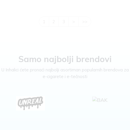
1
2
3
>
>>
Samo najbolji brendovi
U Inhalici ćete pronaći najbolji asortiman popularnih brendova za
e-cigarete i e-tečnosti