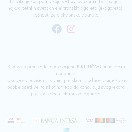
Inhalika je kompanija koja se bavi uvozom i distribucijom
najkvalitetnijih svetskih elektronskih cigareta (e-cigareta) i
tečnosti za elektronske cigarete.
Kupovina proizvoda je dozvoljena ISKLJUČIVO punoletnim
osobama!
Osobe sa povišenim krvnim pritiskom, trudnice, dojilje kao i
osobe osetljive na nikotin, treba da konsultuju svog lekara
pre upotrebe elektronske cigarete.