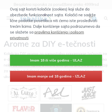
Klik za više informacija
Ovaj sajt koristi kolačiće (cookies) koji služe da
Besplatna isporuka za porudžbine preko 4999rsd
obezbede funkcionalnost sajta. Kolačići ne sadrže
0
lične podatke posetilaca niti ćemo iste prosleđivati
trećim licima. Dalje korišćenje sajta podrazumeva da
se slažete sa
pravilima korišćenja i polisom
privatnosti
.
Arome za DIY e-tečnosti
Kolekcija DIY aroma za samostalno pripremanje tečnosti za
e-cigarete. Izbor prema proizvođaču možete vršiti klikom na
Imam 18 ili više godina - ULAZ
neku od ikonica ispod, u filteru levo (ili na dnu ekrana, u verziji
za mobilne telefone) je naprednija pretraga po tipu aroma,
Imam manje od 18 godina - IZLAZ
ukusu itd...