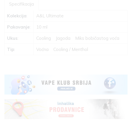
Specifikacija
Kolekcija
:
A&L Ultimate
Pakovanje
:
10 ml
Ukus
:
Cooling
Jagoda
Miks bobičastog voća
Tip
:
Voćna
Cooling / Menthol