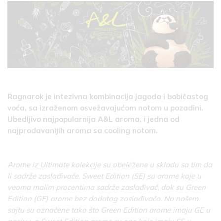
Ragnarok je intezivna kombinacija jagoda i bobičastog
voća, sa izraženom osvežavajućom notom u pozadini.
Ubedljivo najpopularnija A&L aroma, i jedna od
najprodavanijih aroma sa cooling notom.
Arome iz Ultimate kolekcije su obeležene u skladu sa tim da
li sadrže zaslađivače. Sweet Edition (SE) su arome koje u
veoma malim procentima sadrže zaslađivač, dok su Green
Edition (GE) arome bez dodatog zaslađivača. Na našem
sajtu su označene tako što Green Edition arome imaju GE u