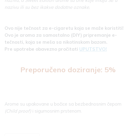
nazivu, a Sweet Edition arome su one koje imaju SE u
nazivu ili su bez ikakve dodatne oznake.
Ovo nije tečnost za e-cigaretu koja se može koristiti!
Ovo je aroma za samostalno (DIY) pripremanje e-
tečnosti, koja se meša sa nikotinskom bazom.
Pre upotrebe obavezno pročitati
UPUTSTVO!
Preporučeno doziranje: 5%
Arome su upakovane u bočice sa bezbednosnim čepom
(Child proof)
i sigurnosnim prstenom.