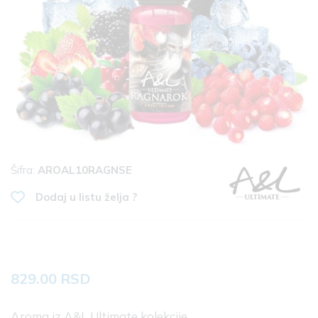
Šifra:
AROAL10RAGNSE
Dodaj u listu želja ?
829.00 RSD
Aroma iz A&L Ultimate kolekcije.