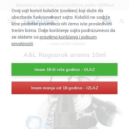
Klik za više informacija
Ovaj sajt koristi kolačiće (cookies) koji služe da
Besplatna isporuka za porudžbine preko 4999rsd
obezbede funkcionalnost sajta. Kolačići ne sadrže
0
lične podatke posetilaca niti ćemo iste prosleđivati
trećim licima. Dalje korišćenje sajta podrazumeva da
se slažete sa
pravilima korišćenja i polisom
DIY tečnost
privatnosti
.
← Arome za DIY e-tečnosti
A&L Ragnarok aroma 10ml
Imam 18 ili više godina - ULAZ
Imam manje od 18 godina - IZLAZ