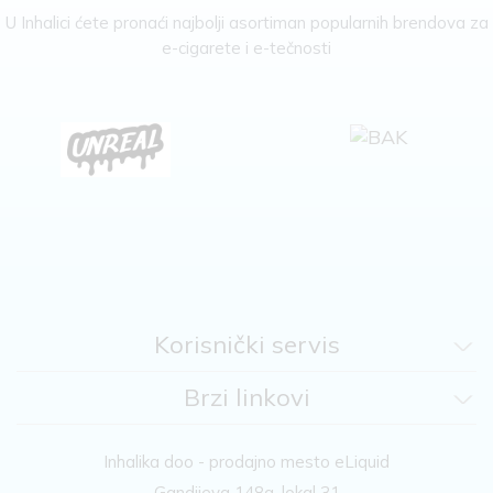
U Inhalici ćete pronaći najbolji asortiman popularnih brendova za
e-cigarete i e-tečnosti
Korisnički servis
Brzi linkovi
Inhalika doo - prodajno mesto eLiquid
Gandijeva 148a, lokal 31