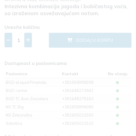
Intezivna kombinacija jagoda i bobičastog voća,
sa izraženom osvežavajućom notom.
Unesite količinu
DODAJ U KORPU
Dostupnost u poslovnicama
Poslovnica
Kontakt
Na stanju
BGD eLiquid Piramida
+381658998008
BGD centar
+381648272842
BGD TC Aviv Zvezdara
+381648278163
NS TC Big
+381658998080
NS Železnička
+381605021500
Subotica
+381605021510