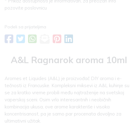
* Prikaz dostupnosti je informativan, za precizan info
pozovite poslovnicu
Podeli sa prijateljima
A&L Ragnarok aroma 10ml
Aromes et Liquides (A&L) je proizvođač DIY aroma i e-
tečnosti iz Francuske. Kompleksni miksevi iz A&L kuhinje su
se za kratko vreme probili među najtraženije na svetskoj
vaperskoj sceni. Osim vrlo interesantnih i neobičnih
kombinacija ukusa, ove arome karakteriše i visoka
koncentrisanost, pa je samo par procenata dovoljno za
ultimativni užitak.