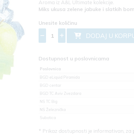
Aroma iz A&L Ultimate kolekcije.
Miks ukusa zelene jabuke i slatkih b
Unesite količinu
DODAJ U KORP
Dostupnost u poslovnicama
Poslovnica
BGD eLiquid Piramida
BGD centar
BGD TC Aviv Zvezdara
NS TC Big
NS Železnička
Subotica
* Prikaz dostupnosti je informativan, za