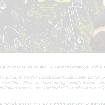
e jabuke i slatkih bombona, sa osvežavajućom notom 
e u skladu sa tim da li sadrže zaslađivače. Sweet Edition 
reen Edition (GE) arome bez dodatog zaslađivača. Na naš
t Edition arome su one koje imaju SE u nazivu ili su bez 
se može koristiti! Ovo je aroma za samostalno (DIY) p