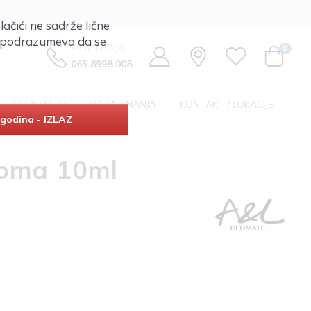
lačići ne sadrže lične
ta podrazumeva da se
PODRŠKA
0
065.8998.008
OPREMA
BAZA ZNANJA
KONTAKT / LOKACIJE
godina - IZLAZ
roma 10ml