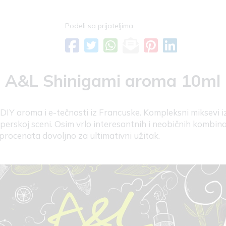
Podeli sa prijateljima
A&L Shinigami aroma 10ml
DIY aroma i e-tečnosti iz Francuske. Kompleksni miksevi i
perskoj sceni. Osim vrlo interesantnih i neobičnih kombina
procenata dovoljno za ultimativni užitak.