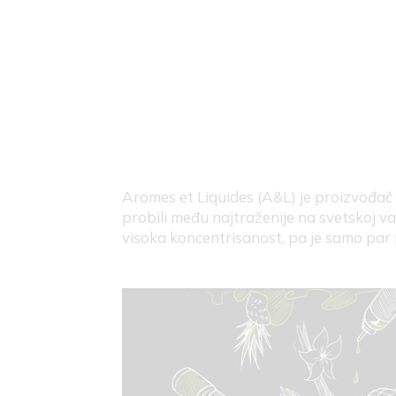
Aromes et Liquides (A&L) je proizvođač 
probili među najtraženije na svetskoj va
visoka koncentrisanost, pa je samo par 