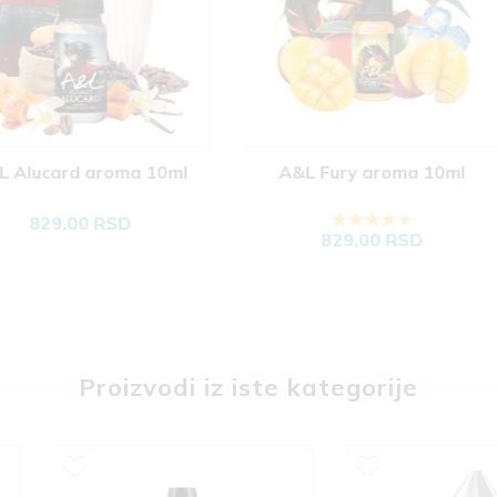
ma 10ml
A&L Fury aroma 10ml
A&L H
D
829,00 RSD
Proizvodi iz iste kategorije