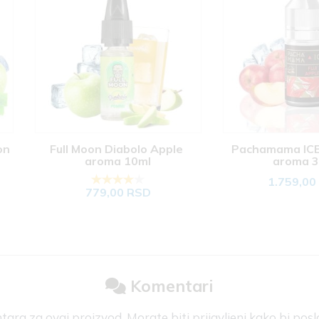
 Apple 
Pachamama ICE Fuji Apple 
A&L Shin
l
aroma 30ml
1.759,00 RSD
1
D
Komentari
ra za ovaj proizvod. Morate biti prijavljeni kako bi posl