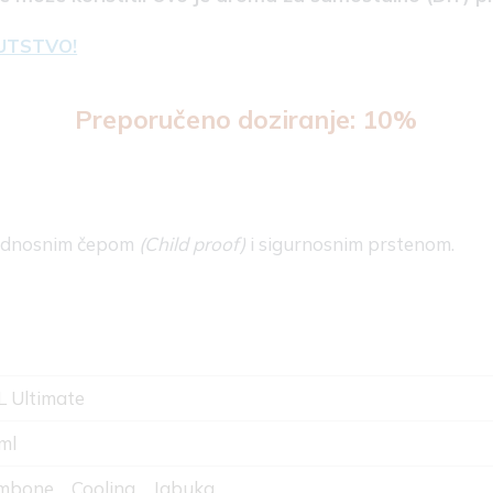
UTSTVO!
Preporučeno doziranje: 10%
bednosnim čepom
(Child proof)
i sigurnosnim prstenom.
 Ultimate
ml
mbone
Cooling
Jabuka