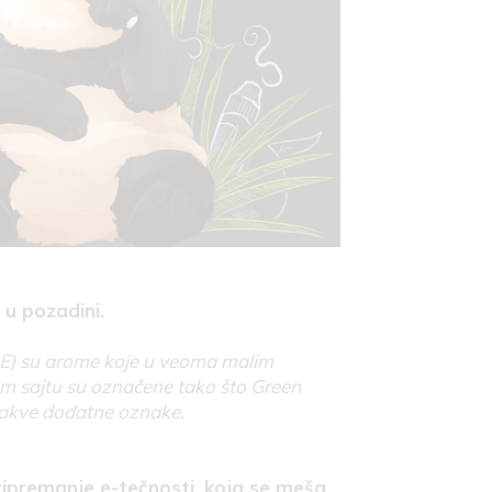
u pozadini.
(SE) su arome koje u veoma malim
em sajtu su označene tako što Green
ikakve dodatne oznake.
ripremanje e-tečnosti, koja se meša