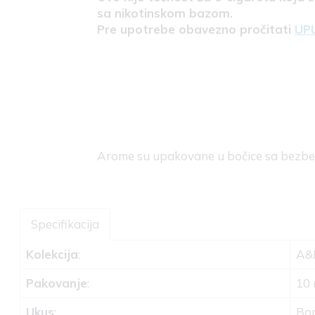
sa nikotinskom bazom.
Pre upotrebe obavezno pročitati
UP
Arome su upakovane u bočice sa bez
Specifikacija
Kolekcija
:
A&L
Pakovanje
:
10 
Ukus
:
Bo