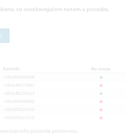
ombona, sa osvežavajućom notom u pozadini.
U
Kontakt
Na stanju
+381658998008
+381648272842
+381648278163
+381658998080
+381605021500
+381605021510
 precizan info pozovite poslovnicu