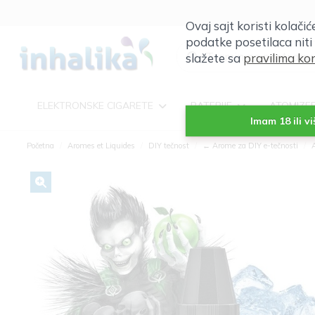
Ovaj sajt koristi kolači
podatke posetilaca niti
slažete sa
pravilima kor
ELEKTRONSKE CIGARETE
BATERIJE
ATOMIZE
Imam 18 ili v
Početna
Aromes et Liquides
DIY tečnost
← Arome za DIY e-tečnosti