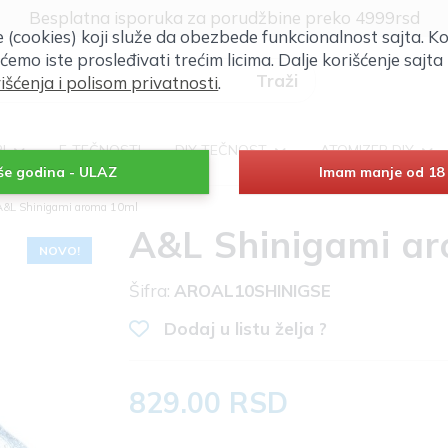
Klik za više informacija
će (cookies) koji služe da obezbede funkcionalnost sajta. Ko
Besplatna isporuka za porudžbine preko 4999rsd
 ćemo iste prosleđivati trećim licima. Dalje korišćenje saj
išćenja i polisom privatnosti
.
RI
E-TEČNOSTI
DIY TEČNOST
ATOMIZER DIY
iše godina - ULAZ
Imam manje od 18 
A&L Shinigami aroma 10ml
A&L Shinigami a
NOVO!
Šifra:
AROAL10SHINIGSE
Dodaj u listu želja ?
829.00 RSD