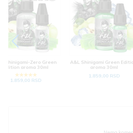
A&L Shinigami Green Edition 
Full Moon Diabolo
aroma 30ml
aroma 10m
1.859,00 RSD
779,00 RS
Nema komenta