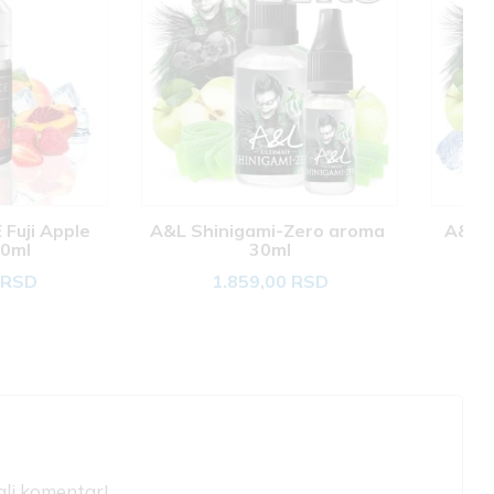
igami-Zero aroma 
A&L Shinigami aroma 30ml
30ml
.859,00 RSD
1.859,00 RSD
ali komentar!