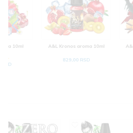
A&L Kronos aroma 10ml
A&L Alucard aro
829,00 RSD
829,00 RS