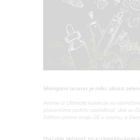
Shinigami aroma je miks ukusa zelen
Arome iz Ultimate kolekcije su obeležen
procentima sadrže zaslađivač, dok su G
Edition arome imaju GE u nazivu, a Swee
Ovo nije tečnost za e-cigaretu koja 