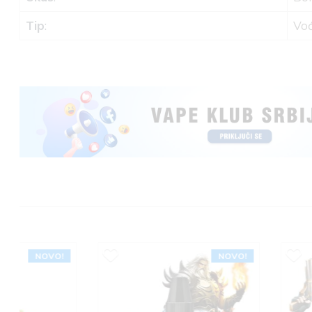
Tip
:
Vo
NOVO!