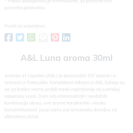
* Prikaz dostupnosti je informativan, za precizan info
pozovite poslovnicu
Podeli sa prijateljima
A&L Luna aroma 30ml
Aromes et Liquides (A&L) je proizvođač DIY aroma i e-
tečnosti iz Francuske. Kompleksni miksevi iz A&L kuhinje su
se za kratko vreme probili među najtraženije na svetskoj
vaperskoj sceni. Osim vrlo interesantnih i neobičnih
kombinacija ukusa, ove arome karakteriše i visoka
koncentrisanost, pa je samo par procenata dovoljno za
ultimativni užitak.