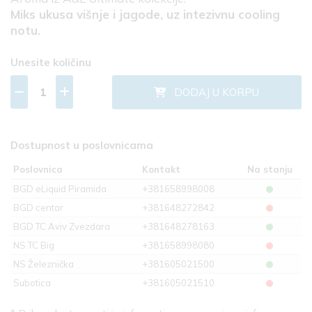
Miks ukusa višnje i jagode, uz intezivnu cooling
notu.
Unesite količinu
DODAJ U KORPU
Dostupnost u poslovnicama
Poslovnica
Kontakt
Na stanju
BGD eLiquid Piramida
+381658998008
BGD centar
+381648272842
BGD TC Aviv Zvezdara
+381648278163
NS TC Big
+381658998080
NS Železnička
+381605021500
Subotica
+381605021510