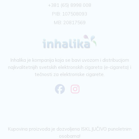
+381 (65) 8998 008
PIB: 107508093
MB: 20817569
Inhalika je kompanija koja se bavi uvozom i distribucijom
najkvalitetnijih svetskih elektronskih cigareta (e-cigareta) i
tečnosti za elektronske cigarete.
Kupovina proizvoda je dozvoljena ISKLJUČIVO punoletnim
osobama!