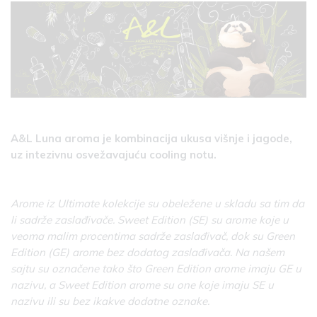
A&L Luna aroma je kombinacija ukusa višnje i jagode,
uz intezivnu osvežavajuću cooling notu.
Arome iz Ultimate kolekcije su obeležene u skladu sa tim da
li sadrže zaslađivače. Sweet Edition (SE) su arome koje u
veoma malim procentima sadrže zaslađivač, dok su Green
Edition (GE) arome bez dodatog zaslađivača. Na našem
sajtu su označene tako što Green Edition arome imaju GE u
nazivu, a Sweet Edition arome su one koje imaju SE u
nazivu ili su bez ikakve dodatne oznake.