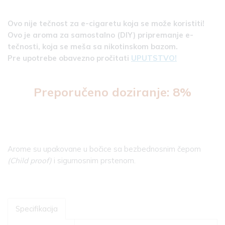
Ovo nije tečnost za e-cigaretu koja se može koristiti!
Ovo je aroma za samostalno (DIY) pripremanje e-
tečnosti, koja se meša sa nikotinskom bazom.
Pre upotrebe obavezno pročitati
UPUTSTVO!
Preporučeno doziranje: 8%
Arome su upakovane u bočice sa bezbednosnim čepom
(Child proof)
i sigurnosnim prstenom.
Specifikacija