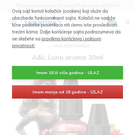
Besplatna isporuka za porudžbine preko 4999rsd
Ovaj sajt koristi kolačiće (cookies) koji služe da
obezbede funkcionalnost sajta. Kolačići ne sadrže
0
lične podatke posetilaca niti ćemo iste prosleđivati
trećim licima. Dalje korišćenje sajta podrazumeva da
se slažete sa
pravilima korišćenja i polisom
DIY tečnost
privatnosti
.
← Arome za DIY e-tečnosti
A&L Luna aroma 30ml
Imam 18 ili više godina - ULAZ
Imam manje od 18 godina - IZLAZ