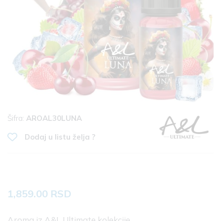
Šifra:
AROAL30LUNA
Dodaj u listu želja ?
1,859.00 RSD
Aroma iz A&L Ultimate kolekcije.