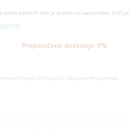
se može koristiti! Ovo je aroma za samostalno (DIY) p
UTSTVO!
Preporučeno doziranje: 5%
bednosnim čepom
(Child proof)
i sigurnosnim prstenom.