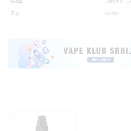
Ukus
:
Banana
D
Tip
:
Voćna