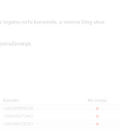
uz laganu notu karamele, a veoma blag ukus
 poručivanje
Kontakt
Na stanju
+381658998008
+381648272842
+381648278163