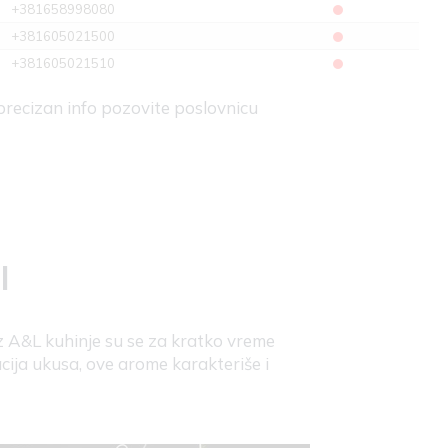
+381658998080
+381605021500
+381605021510
 precizan info pozovite poslovnicu
l
z A&L kuhinje su se za kratko vreme
cija ukusa, ove arome karakteriše i