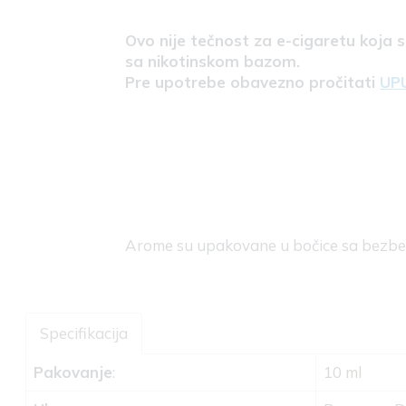
Ovo nije tečnost za e-cigaretu koja 
sa nikotinskom bazom.
Pre upotrebe obavezno pročitati
UP
Arome su upakovane u bočice sa bez
Specifikacija
Pakovanje
:
10 ml