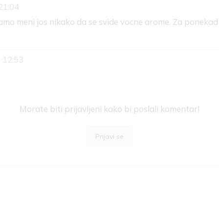
21:04
 samo meni jos nikako da se svide vocne arome. Za ponekad 
. 12:53
Morate biti prijavljeni kako bi poslali komentar!
Prijavi se