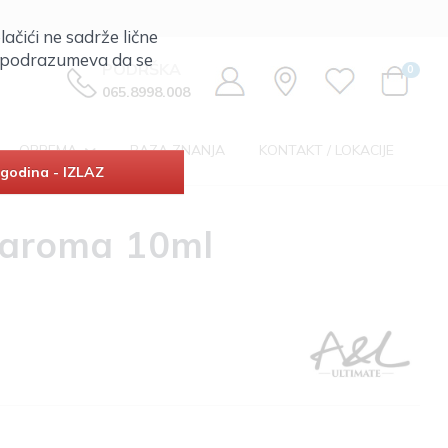
lačići ne sadrže lične
ta podrazumeva da se
PODRŠKA
0
065.8998.008
OPREMA
BAZA ZNANJA
KONTAKT / LOKACIJE
godina - IZLAZ
 aroma 10ml