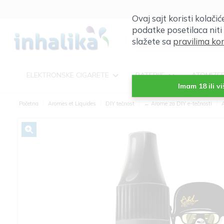
Ovaj sajt koristi kolači
podatke posetilaca niti
slažete sa
pravilima kor
ELEKTRONSKE CIGARETE
BATERIJE
ATOMIZE
Imam 18 ili v
Početna
Aromes et Liquides
DIY tečnost
← Arome za DIY e-tečnosti