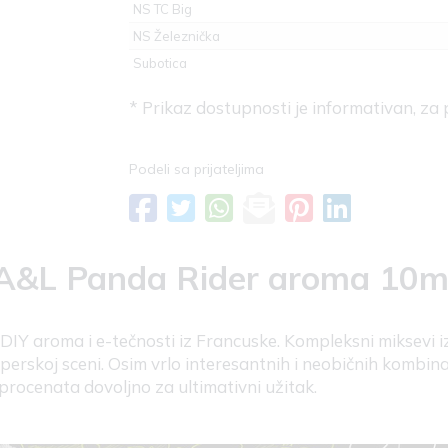
NS TC Big
NS Železnička
Subotica
* Prikaz dostupnosti je informativan, za
Podeli sa prijateljima
A&L Panda Rider aroma 10m
DIY aroma i e-tečnosti iz Francuske. Kompleksni miksevi i
perskoj sceni. Osim vrlo interesantnih i neobičnih kombina
procenata dovoljno za ultimativni užitak.