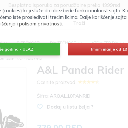
Klik za više informacija
će (cookies) koji služe da obezbede funkcionalnost sajta. Ko
Besplatna isporuka za porudžbine preko 4999rsd
 ćemo iste prosleđivati trećim licima. Dalje korišćenje saj
išćenja i polisom privatnosti
.
RI
E-TEČNOSTI
DIY TEČNOST
ATOMIZER DIY
iše godina - ULAZ
Imam manje od 18 
A&L Panda Rider aroma 10ml
A&L Panda Rider
Ocenite proizvod
Šifra:
AROAL10PANRID
Dodaj u listu želja ?
779.00 RSD