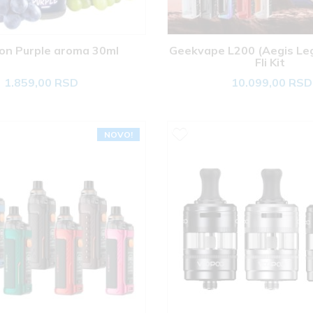
oon Purple aroma 30ml 
Geekvape L200 (Aegis Leg
Fli Kit 
1.859,00 RSD
10.099,00 RSD
NOVO!