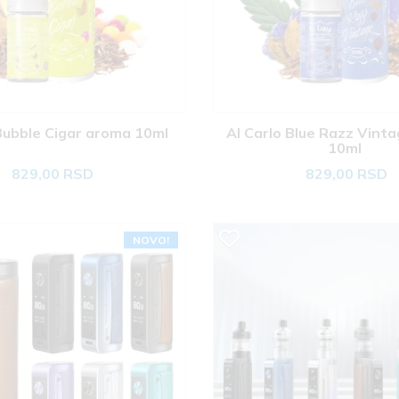
Bubble Cigar aroma 10ml 
Al Carlo Blue Razz Vinta
10ml 
829,00 RSD
829,00 RSD
NOVO!