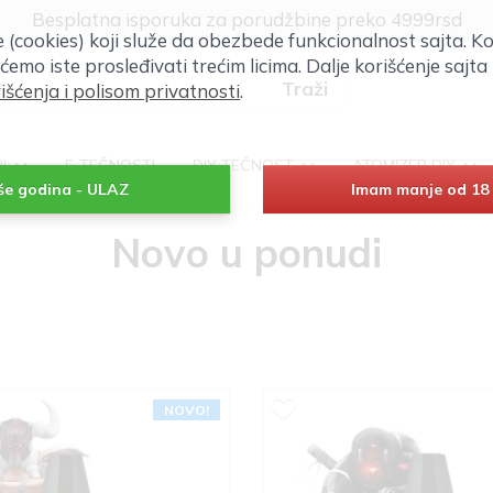
Klik za više informacija
će (cookies) koji služe da obezbede funkcionalnost sajta. Ko
 ćemo iste prosleđivati trećim licima. Dalje korišćenje saj
išćenja i polisom privatnosti
.
RI
E-TEČNOSTI
DIY TEČNOST
ATOMIZER DIY
iše godina - ULAZ
Imam manje od 18 
Novo u ponudi
NOVO!