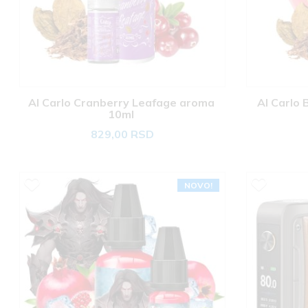
Al Carlo Cranberry Leafage aroma 
Al Carlo 
10ml 
829,00 RSD
NOVO!