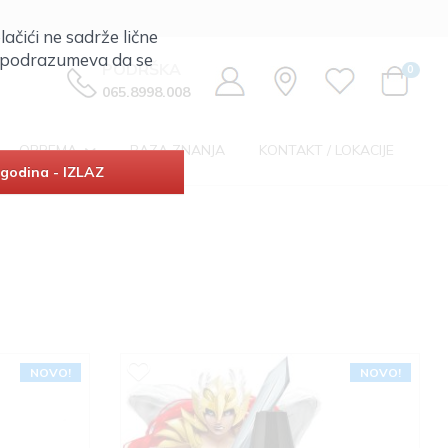
lačići ne sadrže lične
ta podrazumeva da se
PODRŠKA
0
065.8998.008
OPREMA
BAZA ZNANJA
KONTAKT / LOKACIJE
godina - IZLAZ
NOVO!
NOVO!