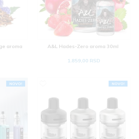
ge aroma 
A&L Hades-Zero aroma 30ml 
1.859,00 RSD
NOVO!
NOVO!