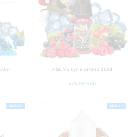
10ml 
A&L Valkyrie aroma 10ml 
829,00 RSD
NOVO!
NOVO!