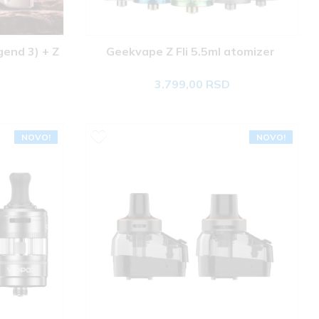
end 3) + Z 
Geekvape Z Fli 5.5ml atomizer 
3.799,00 RSD
NOVO!
NOVO!