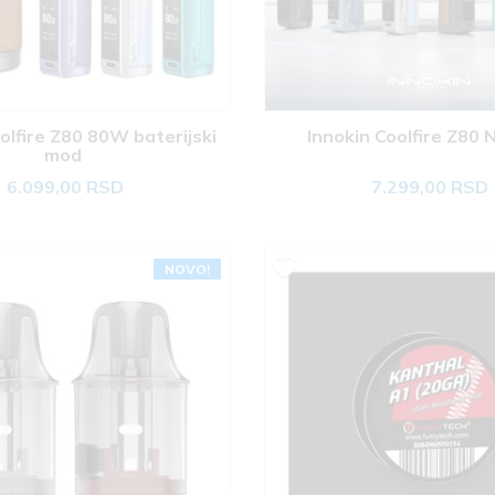
olfire Z80 80W baterijski 
Innokin Coolfire Z80 N
mod 
6.099,00 RSD
7.299,00 RSD
NOVO!