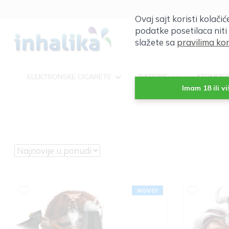
Ovaj sajt koristi kolači
podatke posetilaca niti
slažete sa
pravilima kor
ELEKTRONSKE CIGARETE
BATERIJE
ATOMIZE
Imam 18 ili v
NOVO!