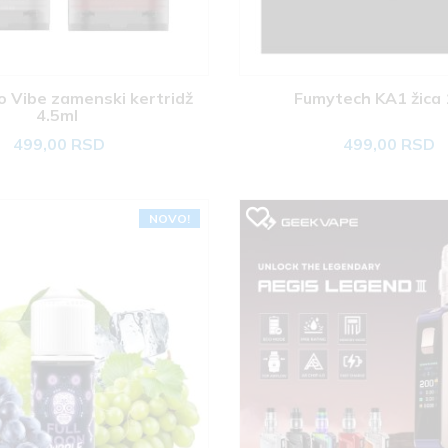
 Vibe zamenski kertridž 
Fumytech KA1 žica
4.5ml 
499,00 RSD
499,00 RSD
NOVO!