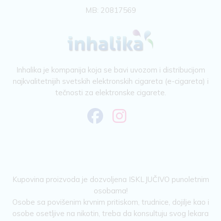
MB: 20817569
Inhalika je kompanija koja se bavi uvozom i distribucijom
najkvalitetnijih svetskih elektronskih cigareta (e-cigareta) i
tečnosti za elektronske cigarete.
Kupovina proizvoda je dozvoljena ISKLJUČIVO punoletnim
osobama!
Osobe sa povišenim krvnim pritiskom, trudnice, dojilje kao i
osobe osetljive na nikotin, treba da konsultuju svog lekara