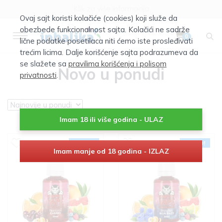
Klik za više informacija
Ovaj sajt koristi kolačiće (cookies) koji služe da
Besplatna isporuka za porudžbine preko 4999rsd
obezbede funkcionalnost sajta. Kolačići ne sadrže
0
lične podatke posetilaca niti ćemo iste prosleđivati
trećim licima. Dalje korišćenje sajta podrazumeva da
se slažete sa
pravilima korišćenja i polisom
Novo u ponudi
privatnosti
.
Imam 18 ili više godina - ULAZ
NOVO!
NOVO!
Imam manje od 18 godina - IZLAZ