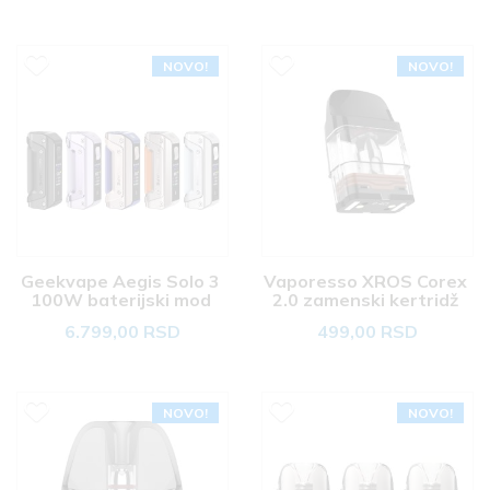
NOVO!
NOVO!
Geekvape Aegis Solo 3 
Vaporesso XROS Corex 
100W baterijski mod 
2.0 zamenski kertridž 
3ml 
6.799,00 RSD
499,00 RSD
NOVO!
NOVO!