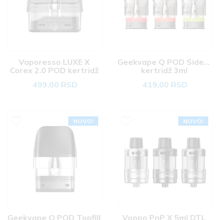
Vaporesso LUXE X 
Geekvape Q POD Sidefill 
Corex 2.0 POD kertridž 
kertridž 3ml 
5ml 
499,00 RSD
419,00 RSD
NOVO!
NOVO!
Geekvape Q POD Topfill 
Voopo PnP X 5ml DTL 