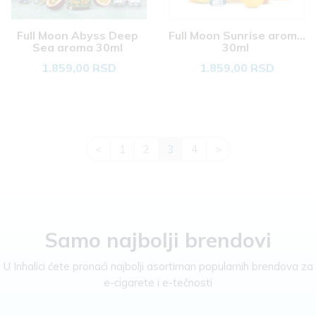
Full Moon Abyss Deep 
Full Moon Sunrise aroma 
Sea aroma 30ml 
30ml 
1.859,00 RSD
1.859,00 RSD
<
1
2
3
4
>
Samo najbolji brendovi
U Inhalici ćete pronaći najbolji asortiman popularnih brendova za
e-cigarete i e-tečnosti