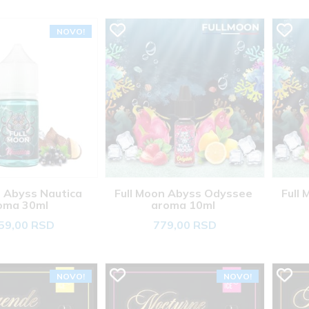
NOVO!
 Abyss Nautica 
Full Moon Abyss Odyssee 
Full
oma 30ml 
aroma 10ml 
59,00 RSD
779,00 RSD
NOVO!
NOVO!