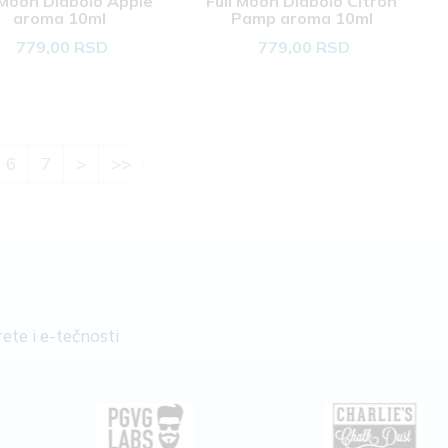
 Moon Diabolo Apple 
Full Moon Diabolo Citron 
aroma 10ml 
Pamp aroma 10ml 
779,00 RSD
779,00 RSD
6
7
>
>>
ete i e-tečnosti