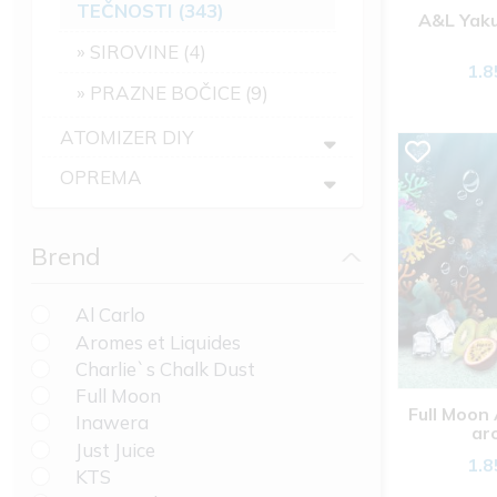
TEČNOSTI (343)
A&L Yaku
SIROVINE (4)
1.8
PRAZNE BOČICE (9)
ATOMIZER DIY
OPREMA
Brend
Al Carlo
Aromes et Liquides
Charlie`s Chalk Dust
Full Moon
Full Moon
Inawera
ar
Just Juice
1.8
KTS