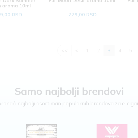
n Dark Summer 
Full Moon Desir aroma 10ml 
Full
n aroma 10ml 
9,00 RSD
779,00 RSD
<<
<
1
2
3
4
5
Samo najbolji brendovi
e pronaći najbolji asortiman popularnih brendova za e-cigar