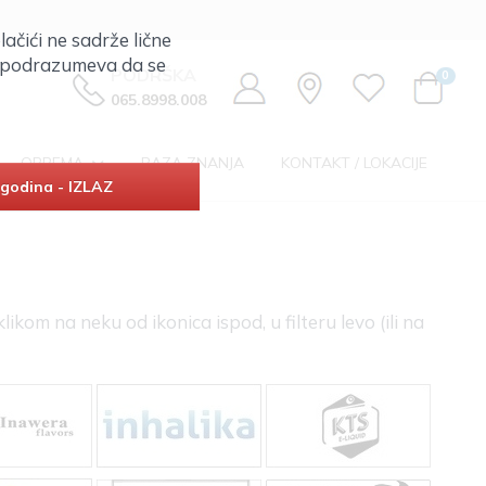
lačići ne sadrže lične
ta podrazumeva da se
PODRŠKA
0
065.8998.008
OPREMA
BAZA ZNANJA
KONTAKT / LOKACIJE
godina - IZLAZ
om na neku od ikonica ispod, u filteru levo (ili na