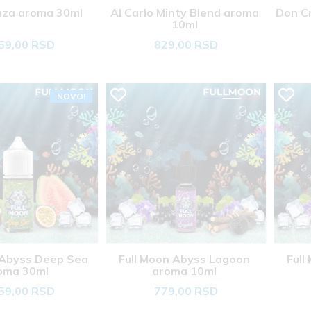
za aroma 30ml 
Al Carlo Minty Blend aroma 
Don Cr
10ml 
59,00 RSD
829,00 RSD
NOVO!
 Abyss Deep Sea 
Full Moon Abyss Lagoon 
Full
oma 30ml 
aroma 10ml 
59,00 RSD
779,00 RSD