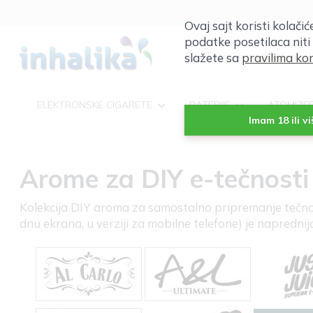
Ovaj sajt koristi kolači
podatke posetilaca niti
slažete sa
pravilima kor
ELEKTRONSKE CIGARETE
BATERIJE
ATOMIZE
Imam 18 ili v
Arome za DIY e-tečnosti
Kolekcija DIY aroma za samostalno pripremanje tečnosti
dnu ekrana, u verziji za mobilne telefone) je naprednij