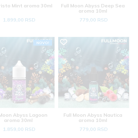
isto Mint aroma 30ml 
Full Moon Abyss Deep Sea 
aroma 10ml 
1.899,00 RSD
779,00 RSD
NOVO!
 Moon Abyss Lagoon 
Full Moon Abyss Nautica 
aroma 30ml 
aroma 10ml 
1.859,00 RSD
779,00 RSD