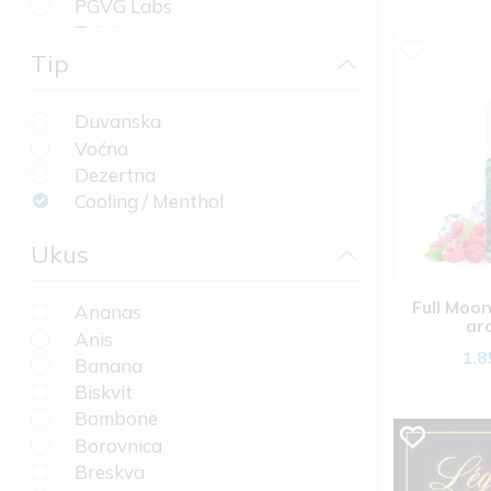
PGVG Labs
T-Juice
Unreal
Tip
Vampire Vape
Vaping Zone USA
Duvanska
WizardLab
Voćna
Dezertna
Cooling / Menthol
Ukus
Full Moon
Ananas
ar
Anis
1.8
Banana
Biskvit
Bombone
Borovnica
Breskva