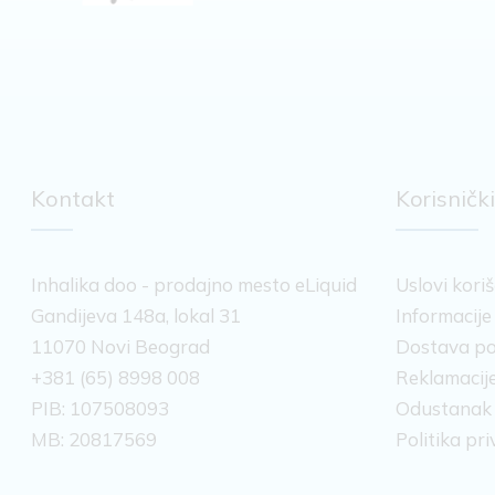
Nar
Nektarina
Ogrozd
Orah
Panakota
Papaja
Pistaći
Kontakt
Korisnički
Plava malina
Pomorandža
Puding
Inhalika doo - prodajno mesto eLiquid
Uslovi kori
Puter
Gandijeva 148a, lokal 31
Informacije
Rabarbara
Ribizla
11070 Novi Beograd
Dostava po
Rum
+381 (65) 8998 008
Reklamacije
Ruža
PIB: 107508093
Odustanak
Šećer
MB: 20817569
Politika pr
Šećerna vuna
Šlag