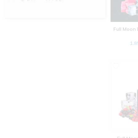
Full Moon MAORI
Juzu
Full Moon MAYA
Kafa
Full Moon Pirates
Kajsija
KTS Aroma
Kaktus
Full Moon
KTS Black Edition
Karambola
KTS Classic Longfill
1.8
Karamela
KTS Chroma Liquid
Keks
KTS El Sombrero
Kivi
KTS Firebomb
Kokos
KTS Gothic
Kolač
KTS Ice Longfill
Krem
KTS Line
Krofna
KTS Nostalgy
Kruška
Pachamama
Kupina
Pachamama Ice
Lazarkinja
Vampire Vape ICE
Lešnik
Wisdom of Wizards
Liči (azijska trešnja)
Likoriš