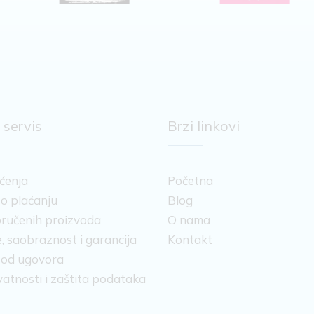
 servis
Brzi linkovi
šćenja
Početna
 o plaćanju
Blog
ručenih proizvoda
O nama
, saobraznost i garancija
Kontakt
 od ugovora
ivatnosti i zaštita podataka