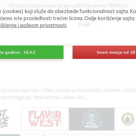
Klik za više informacija
će (cookies) koji služe da obezbede funkcionalnost sajta. Ko
Besplatna isporuka za porudžbine preko 4999rsd
 ćemo iste prosleđivati trećim licima. Dalje korišćenje saj
išćenja i polisom privatnosti
.
RI
E-TEČNOSTI
DIY TEČNOST
ATOMIZER DIY
iše godina - ULAZ
Imam manje od 18 
 za e-cigarete. Izbor prema proizvođaču možete vršiti klik
a pretraga po tipu aroma, ukusu itd...