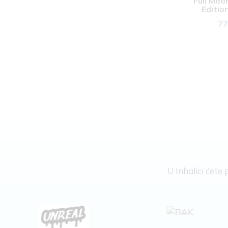
Full Moo
Limeta
Editio
Limun
77
Lubenica
Malina
Mandarina
Mango
Mangostin
Marakuja
Marcipan
Marshmallow
Med
Menta
Miks bobičastog voća
Miks crvenog voća
U Inhalici ćet
Miks egzotičnog voća
Miks orašastih plodova
Miks šumskog voća
Milkšejk
Mleko