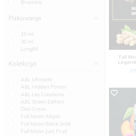
Brusnica
Cimet
Čokolada
Pakovanje
Cola
Cooling
10 ml
Crni čaj
30 ml
Dinja
Longfill
Duvan
Full Mo
Džekfrut (nangka)
Legend
Kolekcija
Đumbir
77
Energetski napitak
A&L Ultimate
Eukaliptus
A&L Hidden Potion
Grejpfrut
A&L Les Creations
Grožđe
A&L Green Edition
Guava
Don Cristo
Hibiskus
Full Moon Abyss
Jabuka
Full Moon Black Gold
Jagoda
Full Moon Just Fruit
Jasmin