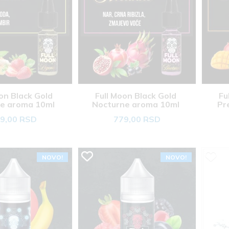
on Black Gold 
Full Moon Black Gold 
Fu
e aroma 10ml 
Nocturne aroma 10ml 
Pr
9,00 RSD
779,00 RSD
NOVO!
NOVO!