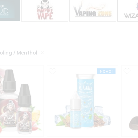
×
oling / Menthol
NOVO!