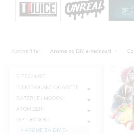
×
Aktivni filteri:
Arome za DIY e-tečnosti
Co
E-TEČNOSTI
ELEKTRONSKE CIGARETE
BATERIJE I MODOVI
ATOMIZERI
DIY TEČNOST
AROME ZA DIY E-