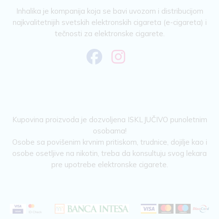
Inhalika je kompanija koja se bavi uvozom i distribucijom
najkvalitetnijih svetskih elektronskih cigareta (e-cigareta) i
tečnosti za elektronske cigarete.
Kupovina proizvoda je dozvoljena ISKLJUČIVO punoletnim
osobama!
Osobe sa povišenim krvnim pritiskom, trudnice, dojilje kao i
osobe osetljive na nikotin, treba da konsultuju svog lekara
pre upotrebe elektronske cigarete.