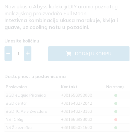
Novi ukus u Abyss kolekciji DIY aroma poznatog
malezijskog proizvođača Full Moon.
Intezivna kombinacija ukusa marakuje, kivija i
guave, uz cooling notu u pozadini.
Unesite količinu
DODAJ U KORPU
Dostupnost u poslovnicama
Poslovnica
Kontakt
Na stanju
BGD eLiquid Piramida
+381658998008
BGD centar
+381648272842
BGD TC Aviv Zvezdara
+381648278163
NS TC Big
+381658998080
NS Železnička
+381605021500