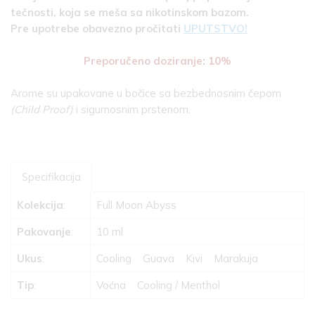
tečnosti, koja se meša sa nikotinskom bazom.
Pre upotrebe obavezno pročitati
UPUTSTVO!
Preporučeno doziranje: 10%
Arome su upakovane u bočice sa bezbednosnim čepom
(Child Proof)
i sigurnosnim prstenom.
Specifikacija
Kolekcija
:
Full Moon Abyss
Pakovanje
:
10 ml
Ukus
:
Cooling
Guava
Kivi
Marakuja
Tip
:
Voćna
Cooling / Menthol