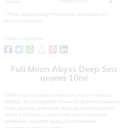
Subotica
+381605021510
* Prikaz dostupnosti je informativan, za precizan info
pozovite poslovnicu
Podeli sa prijateljima
Full Moon Abyss Deep Sea
aroma 10ml
Full Moon je poznati proizvođač DIY aroma i tečnosti iz
Malezije, čiji su kompleksni miksevi već godinama popularni
među vaperima širom sveta. Abyss je nova kolekcija DIY
aroma iz Full Moon-a, donosi nam neke interesantne
kombinacije egzotičnih ukusa uz karakterističnu
osvežavajuću notu u pozadini.