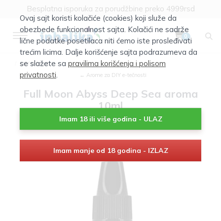
Klik za više informacija
Ovaj sajt koristi kolačiće (cookies) koji služe da
Besplatna isporuka za porudžbine preko 4999rsd
obezbede funkcionalnost sajta. Kolačići ne sadrže
0
lične podatke posetilaca niti ćemo iste prosleđivati
trećim licima. Dalje korišćenje sajta podrazumeva da
se slažete sa
pravilima korišćenja i polisom
DIY tečnost
privatnosti
.
← Arome za DIY e-tečnosti
Full Moon Abyss Deep Sea aroma
10ml
Imam 18 ili više godina - ULAZ
Imam manje od 18 godina - IZLAZ