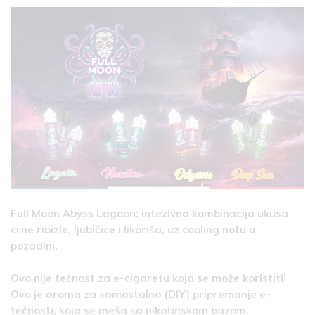
Full Moon Abyss Lagoon: intezivna kombinacija ukusa
crne ribizle, ljubičice i likoriša, uz cooling notu u
pozadini.
Ovo nije tečnost za e-cigaretu koja se može koristiti!
Ovo je aroma za samostalno (DIY) pripremanje e-
tečnosti, koja se meša sa nikotinskom bazom.