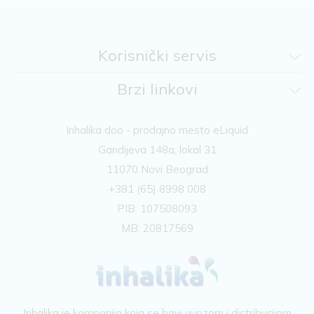
Korisnički servis
Brzi linkovi
Inhalika doo - prodajno mesto eLiquid
Gandijeva 148a, lokal 31
11070 Novi Beograd
+381 (65) 8998 008
PIB: 107508093
MB: 20817569
Inhalika je kompanija koja se bavi uvozom i distribucijom