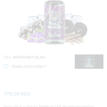
Šifra:
AROFMABY10LAG
Dodaj u listu želja ?
779.00 RSD
Novi ukus u Abyss kolekciji DIY aroma poznatog