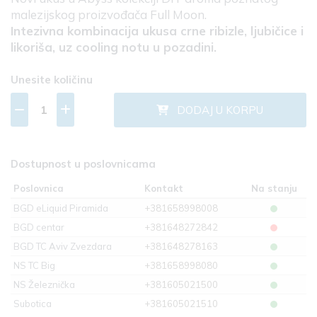
malezijskog proizvođača Full Moon.
Intezivna kombinacija ukusa crne ribizle, ljubičice i
likoriša, uz cooling notu u pozadini.
Unesite količinu
DODAJ U KORPU
Dostupnost u poslovnicama
Poslovnica
Kontakt
Na stanju
BGD eLiquid Piramida
+381658998008
BGD centar
+381648272842
BGD TC Aviv Zvezdara
+381648278163
NS TC Big
+381658998080
NS Železnička
+381605021500
Subotica
+381605021510