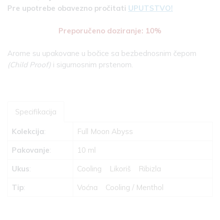
Pre upotrebe obavezno pročitati
UPUTSTVO!
Preporučeno doziranje: 10%
Arome su upakovane u bočice sa bezbednosnim čepom
(Child Proof)
i sigurnosnim prstenom.
Specifikacija
Kolekcija
:
Full Moon Abyss
Pakovanje
:
10 ml
Ukus
:
Cooling
Likoriš
Ribizla
Tip
:
Voćna
Cooling / Menthol