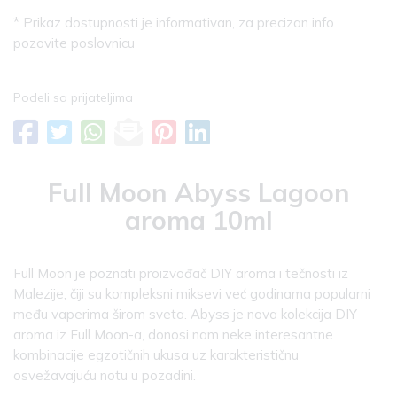
* Prikaz dostupnosti je informativan, za precizan info
pozovite poslovnicu
Podeli sa prijateljima
Full Moon Abyss Lagoon
aroma 10ml
Full Moon je poznati proizvođač DIY aroma i tečnosti iz
Malezije, čiji su kompleksni miksevi već godinama popularni
među vaperima širom sveta. Abyss je nova kolekcija DIY
aroma iz Full Moon-a, donosi nam neke interesantne
kombinacije egzotičnih ukusa uz karakterističnu
osvežavajuću notu u pozadini.