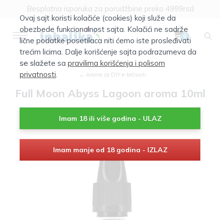
Besplatna isporuka za porudžbine preko 4999rsd
Ovaj sajt koristi kolačiće (cookies) koji služe da
obezbede funkcionalnost sajta. Kolačići ne sadrže
0
lične podatke posetilaca niti ćemo iste prosleđivati
trećim licima. Dalje korišćenje sajta podrazumeva da
se slažete sa
pravilima korišćenja i polisom
DIY tečnost
privatnosti
.
← Arome za DIY e-tečnosti
Full Moon Abyss Lagoon aroma 10ml
Imam 18 ili više godina - ULAZ
Imam manje od 18 godina - IZLAZ