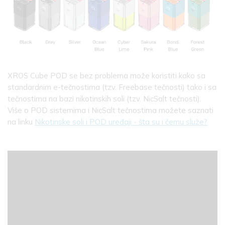
XROS Cube POD se bez problema može koristiti kako sa
standardnim e-tečnostima (tzv. Freebase tečnosti) tako i sa
tečnostima na bazi nikotinskih soli (tzv. NicSalt tečnosti).
Više o POD sistemima i NicSalt tečnostima možete saznati
na linku
Nikotinske soli i POD uređaji - šta su i čemu služe?