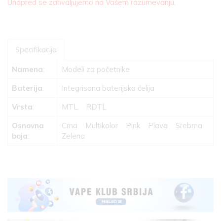
Unapred se zahvaljujemo na Vašem razumevanju.
Specifikacija
Namena
:
Modeli za početnike
Baterija
:
Integrisana baterijska ćelija
Vrsta
:
MTL
RDTL
Osnovna
Crna
Multikolor
Pink
Plava
Srebrna
boja
:
Zelena