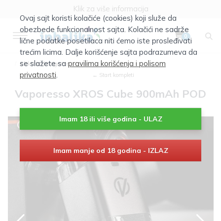
Klik za više informacija
Ovaj sajt koristi kolačiće (cookies) koji služe da
obezbede funkcionalnost sajta. Kolačići ne sadrže
0
lične podatke posetilaca niti ćemo iste prosleđivati
trećim licima. Dalje korišćenje sajta podrazumeva da
se slažete sa
pravilima korišćenja i polisom
Elektronske cigarete
privatnosti
.
← Start kompleti
Vaporesso XROS Cube 900mAh POD
Imam 18 ili više godina - ULAZ
Imam manje od 18 godina - IZLAZ