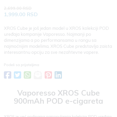
2,699.00 RSD
1,999.00 RSD
XROS Cube je još jedan model u XROS kolekciji POD
uređaja kompanije Vaporesso. Najmanji po
dimenzijama a po performansama u rangu sa
najmoćnijim modelima, XROS Cube predstavlja zaista
interesantnu opciju za sve nezahtevne vapere.
Podeli sa prijateljima
Vaporesso XROS Cube
900mAh POD e-cigareta
XROS je već godinama najpopularnija kolekcija POD uređaja