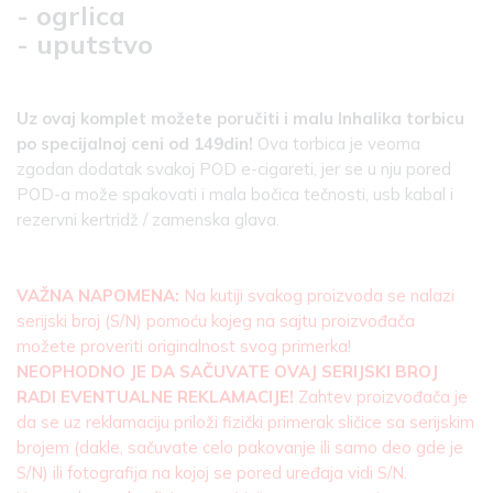
- ogrlica
- uputstvo
Uz ovaj komplet možete poručiti i malu Inhalika torbicu
po specijalnoj ceni od 149din!
Ova torbica je veoma
zgodan dodatak svakoj POD e-cigareti, jer se u nju pored
POD-a može spakovati i mala bočica tečnosti, usb kabal i
rezervni kertridž / zamenska glava.
VAŽNA NAPOMENA:
Na kutiji svakog proizvoda se nalazi
serijski broj (S/N) pomoću kojeg na sajtu proizvođača
možete proveriti originalnost svog primerka!
NEOPHODNO JE DA SAČUVATE OVAJ SERIJSKI BROJ
RADI EVENTUALNE REKLAMACIJE!
Zahtev proizvođača je
da se uz reklamaciju priloži fizički primerak sličice sa serijskim
brojem (dakle, sačuvate celo pakovanje ili samo deo gde je
S/N) ili fotografija na kojoj se pored uređaja vidi S/N.