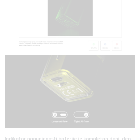
Indikator napunjenosti baterije je kompletan donji deo