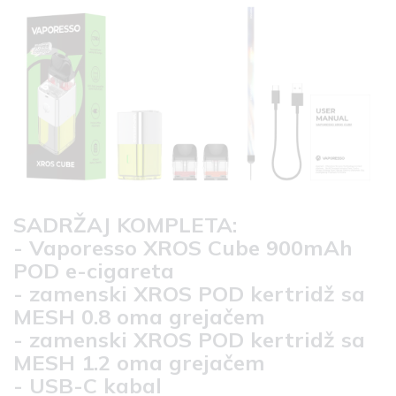
SADRŽAJ KOMPLETA:
- Vaporesso XROS Cube 900mAh
POD e-cigareta
- zamenski XROS POD kertridž sa
MESH 0.8 oma grejačem
- zamenski XROS POD kertridž sa
MESH 1.2 oma grejačem
- USB-C kabal