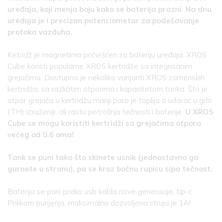
uređaja, koji menja boju kako se baterija prazni. Na dnu
uređaja je i precizan potenciometar za podešavanje
protoka vazduha.
Ketridž je magnetima pričvršćen za bateriju uređaja. XROS
Cube koristi popularne XROS kertridže sa integrisanim
grejačima. Dostupno je nekoliko varijanti XROS zamenskih
kertridža, sa različitim otporima i kapacitetom tanka. Što je
otpor grejača u kertridžu manji para je toplija a udarac u grlo
(TH) izraženiji, ali rastu potrošnja tečnosti i baterije.
U XROS
Cube se mogu koristiti kertridži sa grejačima otpora
većeg od 0.6 oma!
Tank se puni tako što skinete usnik (jednostavno ga
gurnete u stranu), pa se kroz bočnu rupicu sipa tečnost.
Baterija se puni preko usb kabla nove generacije, tip-c.
Prilikom punjenja, maksimalna dozvoljena struja je 1A!