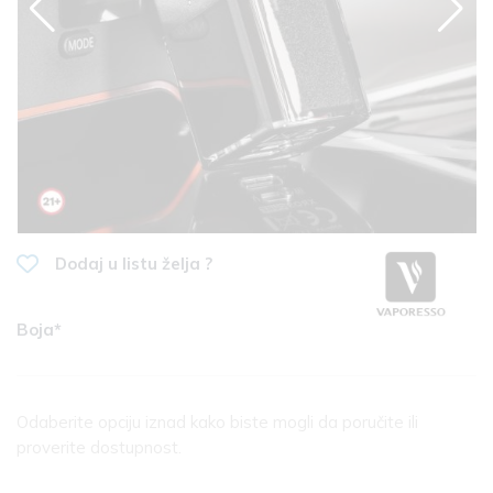
Dodaj u listu želja ?
Boja*
Odaberite opciju iznad kako biste mogli da poručite ili
proverite dostupnost.