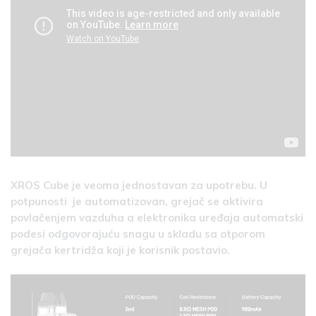
XROS Cube je veoma jednostavan za upotrebu. U
potpunosti je automatizovan, grejač se aktivira
povlačenjem vazduha a elektronika uređaja automatski
podesi odgovorajuću snagu u skladu sa otporom
grejača kertridža koji je korisnik postavio.