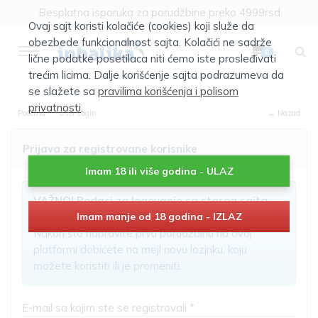
Besplatna isporuka za porudžbine preko 4999rsd
Ovaj sajt koristi kolačiće (cookies) koji služe da
obezbede funkcionalnost sajta. Kolačići ne sadrže
0
lične podatke posetilaca niti ćemo iste prosleđivati
trećim licima. Dalje korišćenje sajta podrazumeva da
se slažete sa
pravilima korišćenja i polisom
privatnosti
.
Početna
User Login
← Nazad
Prijava za registrovane korisnike
Imam 18 ili više godina - ULAZ
VAŽNO! Podaci za logovanje sa starog sajta
nisu aktivni!
Imam manje od 18 godina - IZLAZ
Nakon što napravite prvu porudžbinu na ovoj
platformi dobićete na mejl novu lozinku, koju
možete koristiti ili je promeniti.
E-mail sa kojim ste se registrovali *