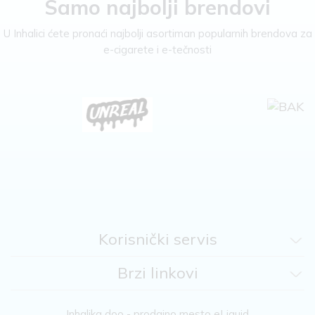
Samo najbolji brendovi
U Inhalici ćete pronaći najbolji asortiman popularnih brendova za
e-cigarete i e-tečnosti
Korisnički servis
Brzi linkovi
Inhalika doo - prodajno mesto eLiquid