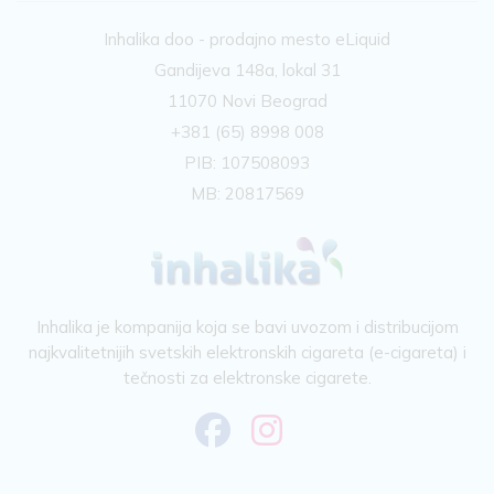
Inhalika doo - prodajno mesto eLiquid
Gandijeva 148a, lokal 31
11070 Novi Beograd
+381 (65) 8998 008
PIB: 107508093
MB: 20817569
Inhalika je kompanija koja se bavi uvozom i distribucijom
najkvalitetnijih svetskih elektronskih cigareta (e-cigareta) i
tečnosti za elektronske cigarete.