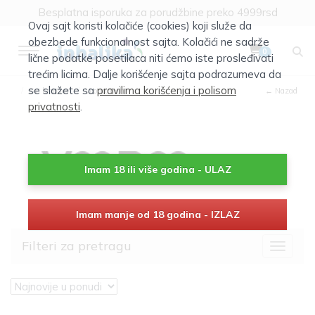
Klik za više informacija
Ovaj sajt koristi kolačiće (cookies) koji služe da
Besplatna isporuka za porudžbine preko 4999rsd
obezbede funkcionalnost sajta. Kolačići ne sadrže
0
lične podatke posetilaca niti ćemo iste prosleđivati
trećim licima. Dalje korišćenje sajta podrazumeva da
se slažete sa
pravilima korišćenja i polisom
Svi brendovi
VoopooTech
← Nazad
privatnosti
.
Imam 18 ili više godina - ULAZ
Imam manje od 18 godina - IZLAZ
Filteri za pretragu
Toggle 