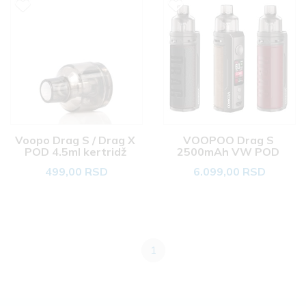
Voopo Drag S / Drag X 
VOOPOO Drag S 
POD 4.5ml kertridž 
2500mAh VW POD 
499,00 RSD
6.099,00 RSD
1