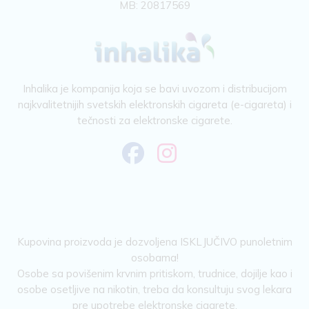
MB: 20817569
Inhalika je kompanija koja se bavi uvozom i distribucijom
najkvalitetnijih svetskih elektronskih cigareta (e-cigareta) i
tečnosti za elektronske cigarete.
Kupovina proizvoda je dozvoljena ISKLJUČIVO punoletnim
osobama!
Osobe sa povišenim krvnim pritiskom, trudnice, dojilje kao i
osobe osetljive na nikotin, treba da konsultuju svog lekara
pre upotrebe elektronske cigarete.