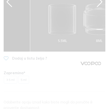
Dodaj u listu želja ?
Zapremina*
3.5 ml
5 ml
Odaberite opciju iznad kako biste mogli da poručite ili
proverite dostupnost.