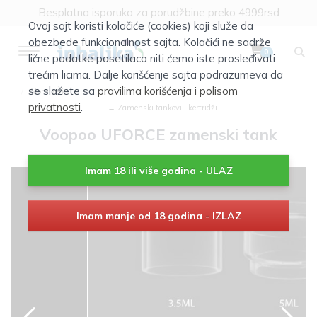
Besplatna isporuka za porudžbine preko 4999rsd
Ovaj sajt koristi kolačiće (cookies) koji služe da
obezbede funkcionalnost sajta. Kolačići ne sadrže
0
lične podatke posetilaca niti ćemo iste prosleđivati
trećim licima. Dalje korišćenje sajta podrazumeva da
se slažete sa
pravilima korišćenja i polisom
Atomizeri
privatnosti
.
← Zamenski tankovi i kertridži
Voopoo UFORCE zamenski tank
Imam 18 ili više godina - ULAZ
Imam manje od 18 godina - IZLAZ