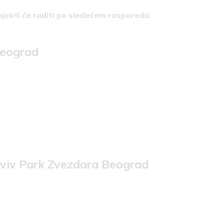
bjekti će raditi po sledećem rasporedu:
Beograd
Aviv Park Zvezdara Beograd