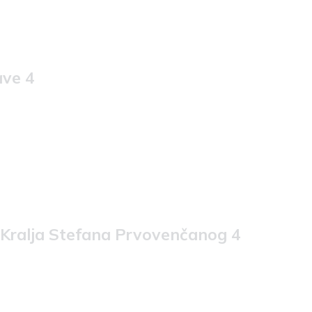
ave 4
, Kralja Stefana Prvovenčanog 4