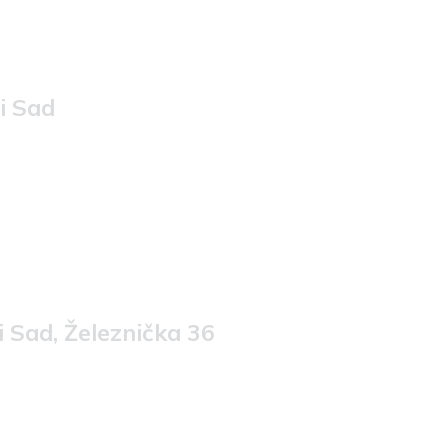
i Sad
 Sad, Železnička 36