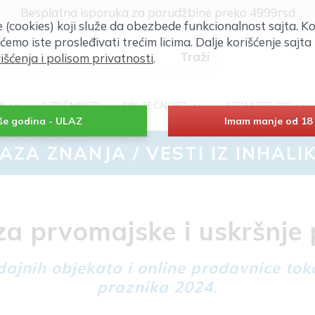
Klik za više informacija
će (cookies) koji služe da obezbede funkcionalnost sajta. Ko
Besplatna isporuka za porudžbine preko 4999rsd
 ćemo iste prosleđivati trećim licima. Dalje korišćenje saj
išćenja i polisom privatnosti
.
RI
E-TEČNOSTI
DIY TEČNOST
ATOMIZER DIY
iše godina - ULAZ
Imam manje od 18 
AZA ZNANJA
/
VESTI IZ INHALI
a prvomajske i uskršnje 
ajnih objekata i online prodavnice tok
praznika 2024.