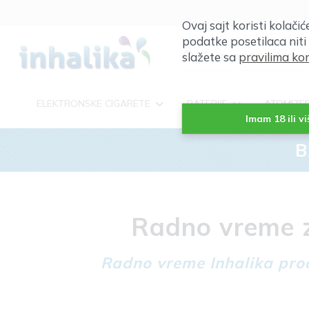
Ovaj sajt koristi kolači
podatke posetilaca niti
slažete sa
pravilima kor
ELEKTRONSKE CIGARETE
BATERIJE
ATOMIZE
Imam 18 ili v
B
Radno vreme z
Radno vreme Inhalika prod