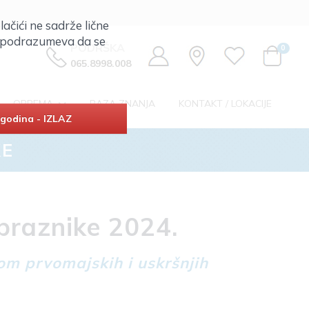
lačići ne sadrže lične
ta podrazumeva da se
PODRŠKA
0
065.8998.008
OPREMA
BAZA ZNANJA
KONTAKT / LOKACIJE
godina - IZLAZ
KE
praznike 2024.
om prvomajskih i uskršnjih