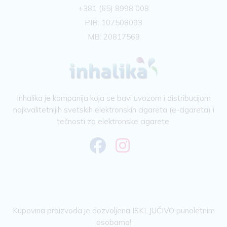
+381 (65) 8998 008
PIB: 107508093
MB: 20817569
Inhalika je kompanija koja se bavi uvozom i distribucijom
najkvalitetnijih svetskih elektronskih cigareta (e-cigareta) i
tečnosti za elektronske cigarete.
Kupovina proizvoda je dozvoljena ISKLJUČIVO punoletnim
osobama!