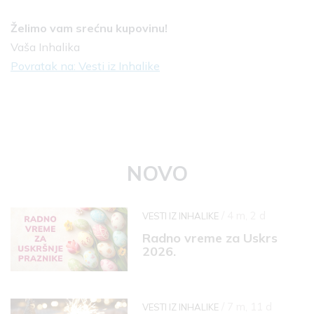
Želimo vam srećnu kupovinu!
Vaša Inhalika
Povratak na: Vesti iz Inhalike
NOVO
/ 4 m, 2 d
VESTI IZ INHALIKE
Radno vreme za Uskrs
2026.
/ 7 m, 11 d
VESTI IZ INHALIKE