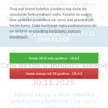
Besplatna isporuka za porudžbine preko 4999rsd
Ovaj sajt koristi kolačiće (cookies) koji služe da
obezbede funkcionalnost sajta. Kolačići ne sadrže
0
lične podatke posetilaca niti ćemo iste prosleđivati
trećim licima. Dalje korišćenje sajta podrazumeva da
se slažete sa
pravilima korišćenja i polisom
BAZA ZNANJA
/
VESTI IZ
privatnosti
.
INHALIKE
Imam 18 ili više godina - ULAZ
Crni petak u Inhalici: vikend
popusta od 28.11. do
Imam manje od 18 godina - IZLAZ
30.11.2025.
Vikend akcija u svim Inhalika
prodajnim objektima i na sajtu:
popusti do 20% na celokupan