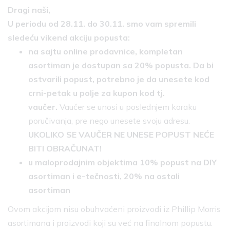
Dragi naši,
U periodu od 28.11. do 30.11. smo vam spremili
sledeću vikend akciju popusta:
na sajtu online prodavnice, kompletan
asortiman je dostupan sa 20% popusta. Da bi
ostvarili popust, potrebno je da unesete kod
crni-petak u polje za kupon kod tj.
vaučer.
Vaučer se unosi u poslednjem koraku
poručivanja, pre nego unesete svoju adresu.
UKOLIKO SE VAUČER NE UNESE POPUST NEĆE
BITI OBRAČUNAT!
u maloprodajnim objektima 10% popust na DIY
asortiman i e-tečnosti, 20% na ostali
asortiman
Ovom akcijom nisu obuhvaćeni proizvodi iz Phillip Morris
asortimana i proizvodi koji su već na finalnom popustu.