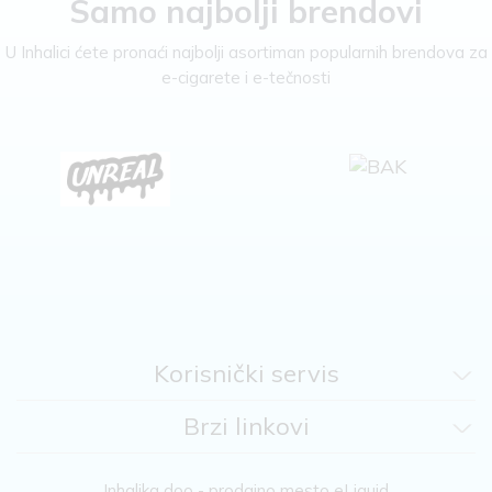
Samo najbolji brendovi
U Inhalici ćete pronaći najbolji asortiman popularnih brendova za
e-cigarete i e-tečnosti
Korisnički servis
Brzi linkovi
Inhalika doo - prodajno mesto eLiquid