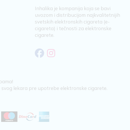
Inhalika je kompanija koja se bavi
uvozom i distribucijom najkvalitetnijih
svetskih elektronskih cigareta (e-
cigareta) i tečnosti za elektronske
cigarete.
obama!
ju svog lekara pre upotrebe elektronske cigarete.