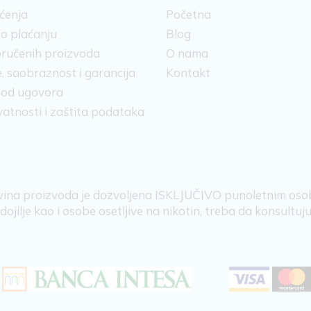
šćenja
Početna
 o plaćanju
Blog
ručenih proizvoda
O nama
, saobraznost i garancija
Kontakt
 od ugovora
ivatnosti i zaštita podataka
ina proizvoda je dozvoljena ISKLJUČIVO punoletnim os
ojilje kao i osobe osetljive na nikotin, treba da konsultu