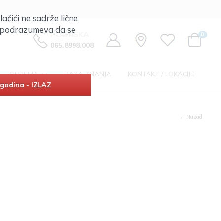
lačići ne sadrže lične
ta podrazumeva da se
PODRŠKA
0
065.8998.008
OPREMA
BAZA ZNANJA
KONTAKT / LOKACIJE
godina - IZLAZ
← Nazad