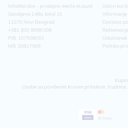
Inhalika doo - prodajno mesto eLiquid
Uslovi kori
Gandijeva 148a, lokal 31
Informacije
11070 Novi Beograd
Dostava po
+381 (65) 8998 008
Reklamacije
PIB: 107508093
Odustanak
MB: 20817569
Politika pr
Kupov
Osobe sa povišenim krvnim pritiskom, trudnice, d