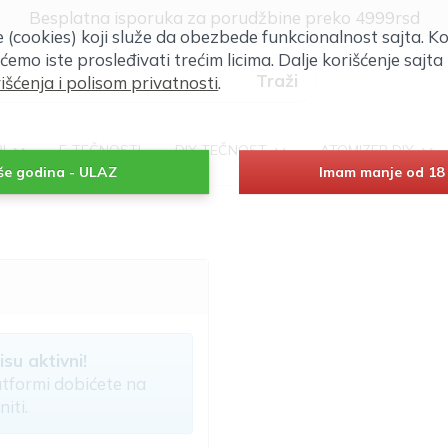
Besplatna isporuka za porudžbine preko 4999rsd
će (cookies) koji služe da obezbede funkcionalnost sajta. Ko
 ćemo iste prosleđivati trećim licima. Dalje korišćenje saj
išćenja i polisom privatnosti
.
RI
E-TEČNOSTI
DIY TEČNOST
ATOMIZER DIY
iše godina - ULAZ
Imam manje od 18 
su aktivni!
tformi dobićete na
iti.