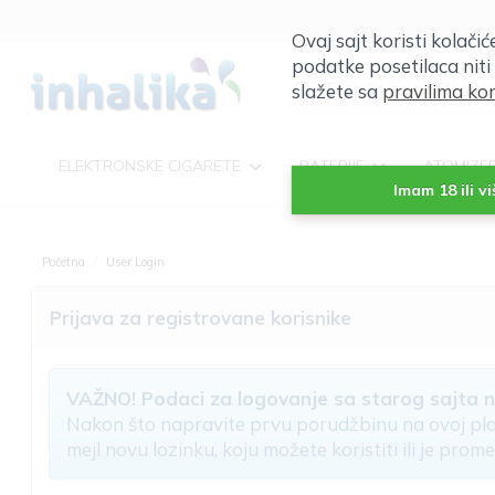
Ovaj sajt koristi kolači
podatke posetilaca niti
slažete sa
pravilima kor
ELEKTRONSKE CIGARETE
BATERIJE
ATOMIZE
Imam 18 ili v
Početna
User Login
Prijava za registrovane korisnike
VAŽNO! Podaci za logovanje sa starog sajta ni
Nakon što napravite prvu porudžbinu na ovoj pla
mejl novu lozinku, koju možete koristiti ili je promen