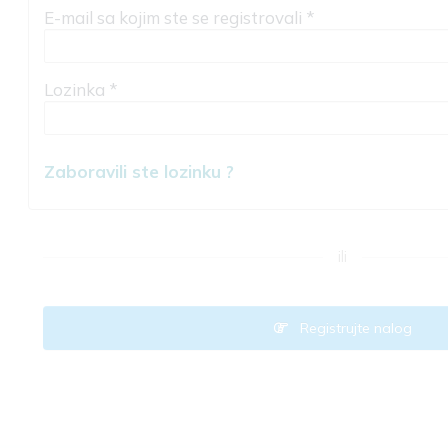
E-mail sa kojim ste se registrovali *
Lozinka *
Zaboravili ste lozinku ?
ili
Registrujte nalog