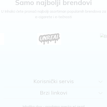
Samo najbolji brendovi
U Inhalici ćete pronaći najbolji asortiman popularnih brendova za
e-cigarete i e-tečnosti
Korisnički servis
Brzi linkovi
Inhalika doo - prodajno mesto eLiquid