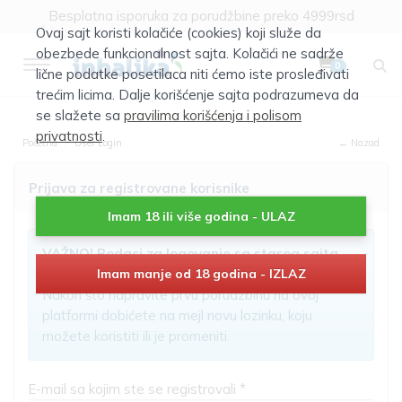
Besplatna isporuka za porudžbine preko 4999rsd
Ovaj sajt koristi kolačiće (cookies) koji služe da
obezbede funkcionalnost sajta. Kolačići ne sadrže
0
lične podatke posetilaca niti ćemo iste prosleđivati
trećim licima. Dalje korišćenje sajta podrazumeva da
se slažete sa
pravilima korišćenja i polisom
privatnosti
.
Početna
User Login
← Nazad
Prijava za registrovane korisnike
Imam 18 ili više godina - ULAZ
VAŽNO! Podaci za logovanje sa starog sajta
nisu aktivni!
Imam manje od 18 godina - IZLAZ
Nakon što napravite prvu porudžbinu na ovoj
platformi dobićete na mejl novu lozinku, koju
možete koristiti ili je promeniti.
E-mail sa kojim ste se registrovali *