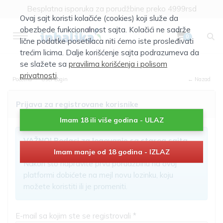
Besplatna isporuka za porudžbine preko 4999rsd
Ovaj sajt koristi kolačiće (cookies) koji služe da
obezbede funkcionalnost sajta. Kolačići ne sadrže
0
lične podatke posetilaca niti ćemo iste prosleđivati
trećim licima. Dalje korišćenje sajta podrazumeva da
se slažete sa
pravilima korišćenja i polisom
privatnosti
.
Početna
User Login
← Nazad
Prijava za registrovane korisnike
Imam 18 ili više godina - ULAZ
VAŽNO! Podaci za logovanje sa starog sajta
nisu aktivni!
Imam manje od 18 godina - IZLAZ
Nakon što napravite prvu porudžbinu na ovoj
platformi dobićete na mejl novu lozinku, koju
možete koristiti ili je promeniti.
E-mail sa kojim ste se registrovali *