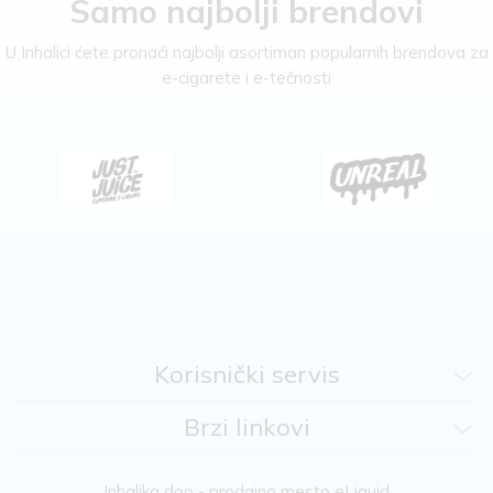
Samo najbolji brendovi
U Inhalici ćete pronaći najbolji asortiman popularnih brendova za
e-cigarete i e-tečnosti
Korisnički servis
Brzi linkovi
Inhalika doo - prodajno mesto eLiquid