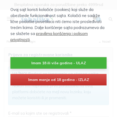
Besplatna isporuka za porudžbine preko 4999rsd
Ovaj sajt koristi kolačiće (cookies) koji služe da
obezbede funkcionalnost sajta. Kolačići ne sadrže
0
lične podatke posetilaca niti ćemo iste prosleđivati
trećim licima. Dalje korišćenje sajta podrazumeva da
se slažete sa
pravilima korišćenja i polisom
privatnosti
.
Početna
User Login
← Nazad
Prijava za registrovane korisnike
Imam 18 ili više godina - ULAZ
VAŽNO! Podaci za logovanje sa starog sajta
nisu aktivni!
Imam manje od 18 godina - IZLAZ
Nakon što napravite prvu porudžbinu na ovoj
platformi dobićete na mejl novu lozinku, koju
možete koristiti ili je promeniti.
E-mail sa kojim ste se registrovali *