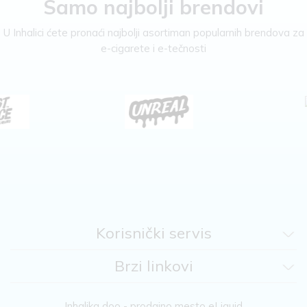
Samo najbolji brendovi
U Inhalici ćete pronaći najbolji asortiman popularnih brendova za
e-cigarete i e-tečnosti
Korisnički servis
Brzi linkovi
Inhalika doo - prodajno mesto eLiquid