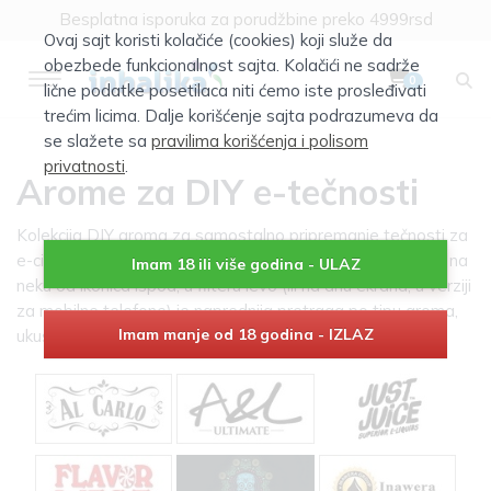
Klik za više informacija
Ovaj sajt koristi kolačiće (cookies) koji služe da
Besplatna isporuka za porudžbine preko 4999rsd
obezbede funkcionalnost sajta. Kolačići ne sadrže
0
lične podatke posetilaca niti ćemo iste prosleđivati
trećim licima. Dalje korišćenje sajta podrazumeva da
se slažete sa
pravilima korišćenja i polisom
privatnosti
.
Arome za DIY e-tečnosti
Kolekcija DIY aroma za samostalno pripremanje tečnosti za
e-cigarete. Izbor prema proizvođaču možete vršiti klikom na
Imam 18 ili više godina - ULAZ
neku od ikonica ispod, u filteru levo (ili na dnu ekrana, u verziji
za mobilne telefone) je naprednija pretraga po tipu aroma,
Imam manje od 18 godina - IZLAZ
ukusu itd...