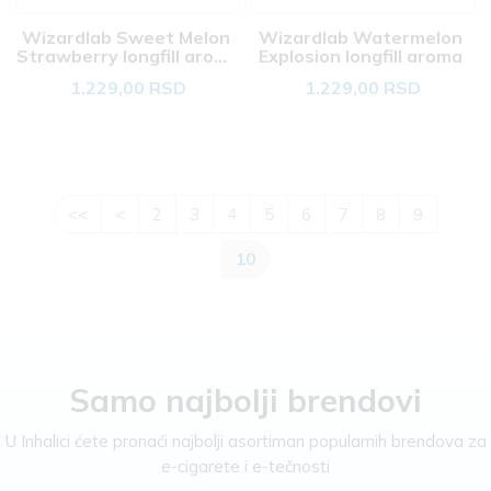
Wizardlab Sweet Melon 
Wizardlab Watermelon 
Strawberry longfill aroma 
Explosion longfill aroma 
20ml 
20ml 
1.229,00 RSD
1.229,00 RSD
<<
<
2
3
4
5
6
7
8
9
10
Samo najbolji brendovi
U Inhalici ćete pronaći najbolji asortiman popularnih brendova za
e-cigarete i e-tečnosti