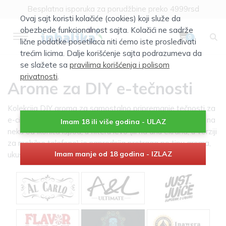
Klik za više informacija
Ovaj sajt koristi kolačiće (cookies) koji služe da
Besplatna isporuka za porudžbine preko 4999rsd
obezbede funkcionalnost sajta. Kolačići ne sadrže
0
lične podatke posetilaca niti ćemo iste prosleđivati
trećim licima. Dalje korišćenje sajta podrazumeva da
se slažete sa
pravilima korišćenja i polisom
privatnosti
.
Arome za DIY e-tečnosti
Kolekcija DIY aroma za samostalno pripremanje tečnosti za
e-cigarete. Izbor prema proizvođaču možete vršiti klikom na
Imam 18 ili više godina - ULAZ
neku od ikonica ispod, u filteru levo (ili na dnu ekrana, u verziji
za mobilne telefone) je naprednija pretraga po tipu aroma,
Imam manje od 18 godina - IZLAZ
ukusu itd...