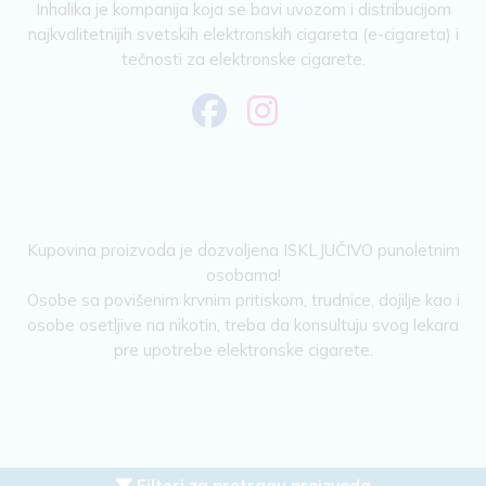
Inhalika je kompanija koja se bavi uvozom i distribucijom
najkvalitetnijih svetskih elektronskih cigareta (e-cigareta) i
tečnosti za elektronske cigarete.
Kupovina proizvoda je dozvoljena ISKLJUČIVO punoletnim
osobama!
Osobe sa povišenim krvnim pritiskom, trudnice, dojilje kao i
osobe osetljive na nikotin, treba da konsultuju svog lekara
pre upotrebe elektronske cigarete.
Filteri za pretragu proizvoda