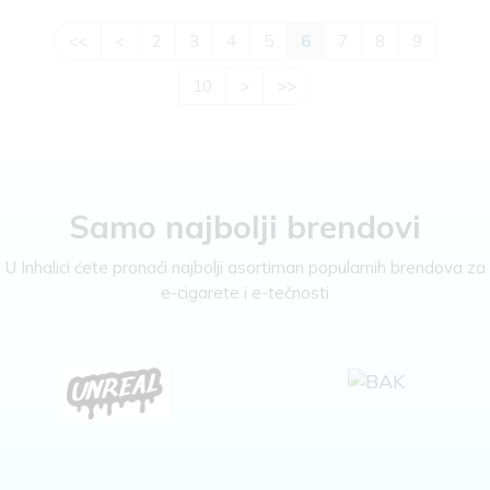
<<
<
2
3
4
5
6
7
8
9
10
>
>>
Samo najbolji brendovi
U Inhalici ćete pronaći najbolji asortiman popularnih brendova za
e-cigarete i e-tečnosti