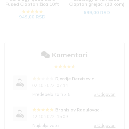
Fused Clapton žica 10ft
Clapton grejači (10 kom)
699,00 RSD
949,00 RSD
Komentari
Djordje Dervisevic
-
02.10.2022. 07:14
Predebela za fi 2,5
» Odgovori
Branislav Radulovac
-
12.10.2022. 15:09
Najbolja vata.
» Odgovori