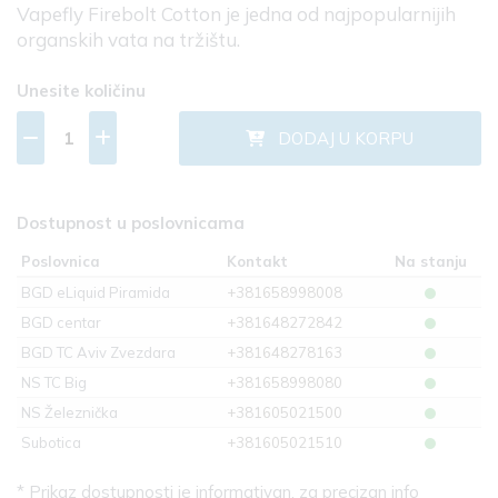
Vapefly Firebolt Cotton je jedna od najpopularnijih
organskih vata na tržištu.
Unesite količinu
DODAJ U KORPU
Dostupnost u poslovnicama
Poslovnica
Kontakt
Na stanju
BGD eLiquid Piramida
+381658998008
BGD centar
+381648272842
BGD TC Aviv Zvezdara
+381648278163
NS TC Big
+381658998080
NS Železnička
+381605021500
Subotica
+381605021510
* Prikaz dostupnosti je informativan, za precizan info