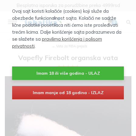
Klik za više informacija
Ovaj sajt koristi kolačiće (cookies) koji služe da
Besplatna isporuka za porudžbine preko 4999rsd
obezbede funkcionalnost sajta. Kolačići ne sadrže
0
lične podatke posetilaca niti ćemo iste prosleđivati
trećim licima. Dalje korišćenje sajta podrazumeva da
se slažete sa
pravilima korišćenja i polisom
Atomizer DIY
privatnosti
.
← Vata za RBA grejače
Vapefly Firebolt organska vata
Imam 18 ili više godina - ULAZ
Imam manje od 18 godina - IZLAZ