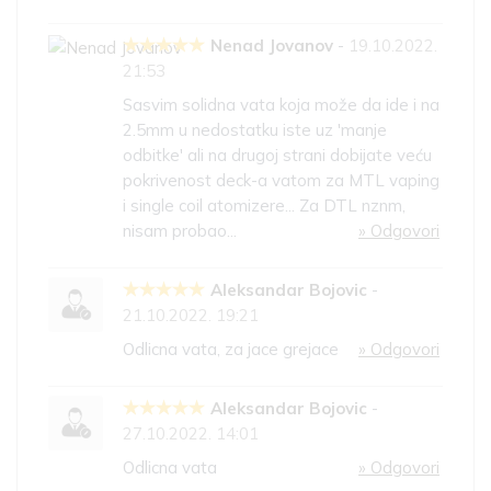
Nenad Jovanov
-
19.10.2022.
21:53
Sasvim solidna vata koja može da ide i na
2.5mm u nedostatku iste uz 'manje
odbitke' ali na drugoj strani dobijate veću
pokrivenost deck-a vatom za MTL vaping
i single coil atomizere... Za DTL nznm,
nisam probao...
» Odgovori
Aleksandar Bojovic
-
21.10.2022. 19:21
Odlicna vata, za jace grejace
» Odgovori
Aleksandar Bojovic
-
27.10.2022. 14:01
Odlicna vata
» Odgovori