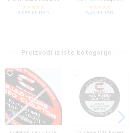
grejači (10 kom)
6.099,00 RSD
549,00 RSD
Proizvodi iz iste kategorije
 Coilology Quad Core 
Coilology MTL Fused 