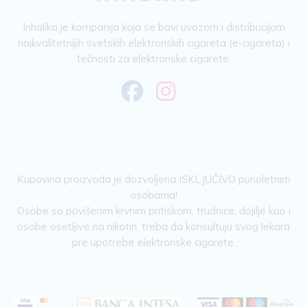
Inhalika je kompanija koja se bavi uvozom i distribucijom
najkvalitetnijih svetskih elektronskih cigareta (e-cigareta) i
tečnosti za elektronske cigarete.
Kupovina proizvoda je dozvoljena ISKLJUČIVO punoletnim
osobama!
Osobe sa povišenim krvnim pritiskom, trudnice, dojilje kao i
osobe osetljive na nikotin, treba da konsultuju svog lekara
pre upotrebe elektronske cigarete.