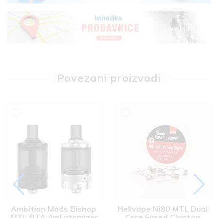
Povezani proizvodi
Ambition Mods Bishop 
Hellvape Ni80 MTL Dual 
MTL RTA 4ml atomizer
Core Fused Clapton 