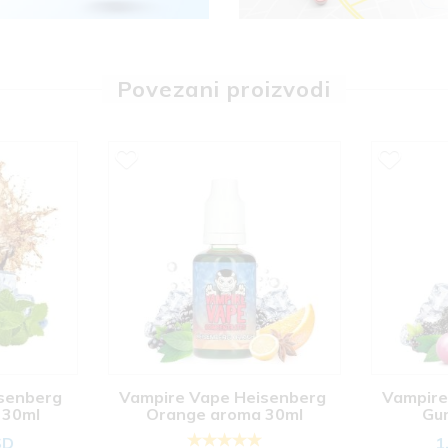
Povezani proizvodi
senberg 
Vampire Vape Heisenberg 
Vampire
 30ml
Orange aroma 30ml
Gu
SD
1