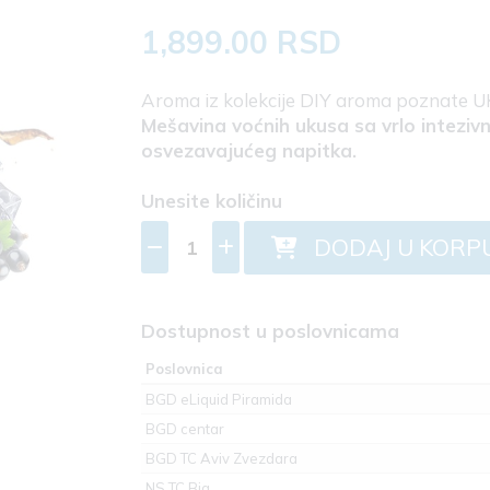
1,899.00 RSD
Aroma iz kolekcije DIY aroma poznate 
Mešavina voćnih ukusa sa vrlo intez
osvezavajućeg napitka.
Unesite količinu
DODAJ U KORP
Dostupnost u poslovnicama
Poslovnica
BGD eLiquid Piramida
BGD centar
BGD TC Aviv Zvezdara
NS TC Big