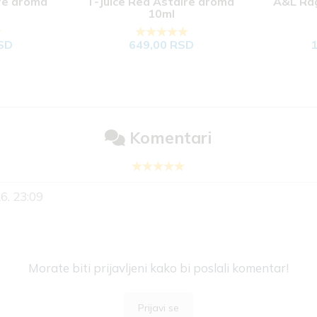
e aroma 
T-Juice Red Astaire aroma 
A&L Rag
10ml
SD
649,00 RSD
1
Komentari
6. 23:09
Morate biti prijavljeni kako bi poslali komentar!
Prijavi se