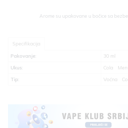
Arome su upakovane u bočice sa bez
Specifikacija
Pakovanje
:
30 ml
Ukus
:
Cola
Men
Tip
:
Voćna
Co