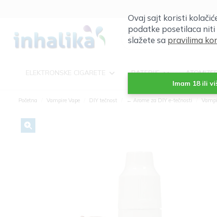
Ovaj sajt koristi kolači
podatke posetilaca niti
slažete sa
pravilima kor
ELEKTRONSKE CIGARETE
BATERIJE
ATOMIZE
Imam 18 ili v
Početna
Vampire Vape
DIY tečnost
← Arome za DIY e-tečnosti
Vampi