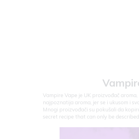
Vampir
Vampire Vape je UK proizvođač aroma, 
najpoznatija aroma, jer se i ukusom i s
Mnogi proizvođači su pokušali da kopira
secret recipe that can only be described