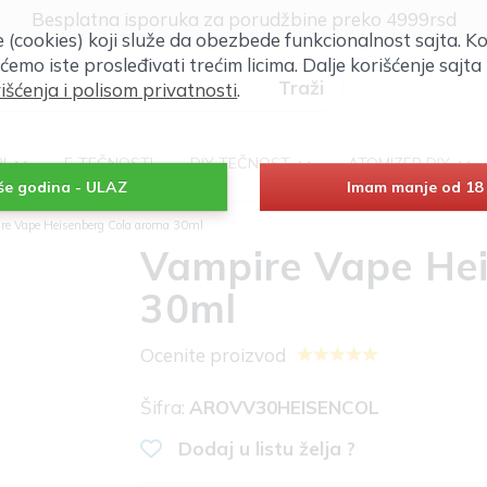
Klik za više informacija
će (cookies) koji služe da obezbede funkcionalnost sajta. Ko
Besplatna isporuka za porudžbine preko 4999rsd
 ćemo iste prosleđivati trećim licima. Dalje korišćenje saj
išćenja i polisom privatnosti
.
RI
E-TEČNOSTI
DIY TEČNOST
ATOMIZER DIY
iše godina - ULAZ
Imam manje od 18 
re Vape Heisenberg Cola aroma 30ml
Vampire Vape He
30ml
Ocenite proizvod
Šifra:
AROVV30HEISENCOL
Dodaj u listu želja ?