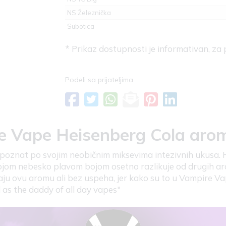
NS Železnička
Subotica
* Prikaz dostupnosti je informativan, za
Podeli sa prijateljima
e Vape Heisenberg Cola aro
poznat po svojim neobičnim miksevima intezivnih ukusa. 
vojom nebesko plavom bojom osetno razlikuje od drugih ar
ju ovu aromu ali bez uspeha, jer kako su to u Vampire Vap
 as the daddy of all day vapes"