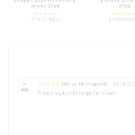
Vampire Vape Heisenberg 
T-Juice Red Astair
aroma 10ml
30ml
779,00 RSD
1.799,00 R
Marko Milovanovič
-
24.04.202
Zanimljiva kombinacija berry/cola