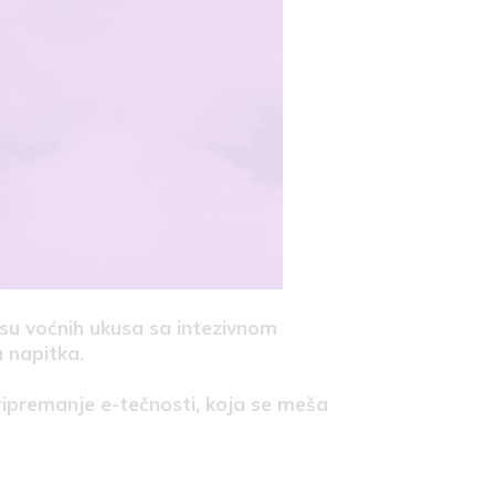
su voćnih ukusa sa intezivnom
 napitka.
ripremanje e-tečnosti, koja se meša