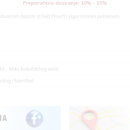
Preporučeno doziranje: 10% - 15%
bednosnim čepom
(Child Proof)
i sigurnosnim prstenom.
ta
Miks bobičastog voća
oling / Menthol