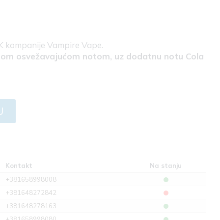
UK kompanije Vampire Vape.
ivnom osvežavajućom notom, uz dodatnu notu Cola
U
Kontakt
Na stanju
+381658998008
+381648272842
+381648278163
+381658998080