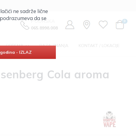
lačići ne sadrže lične
ta podrazumeva da se
PODRŠKA
0
065.8998.008
OPREMA
BAZA ZNANJA
KONTAKT / LOKACIJE
godina - IZLAZ
isenberg Cola aroma