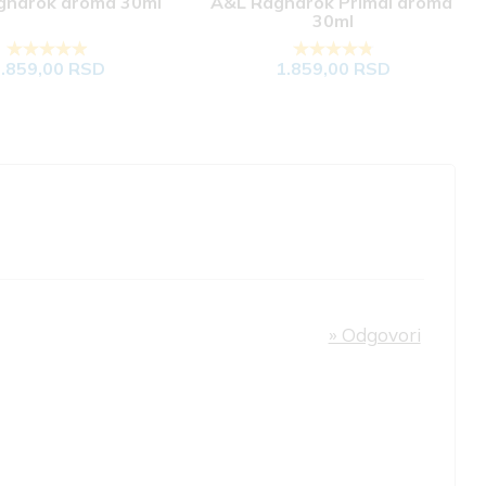
narok aroma 30ml
A&L Ragnarok Primal aroma 
30ml
.859,00 RSD
1.859,00 RSD
» Odgovori