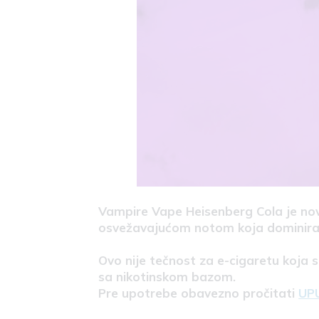
Vampire Vape Heisenberg Cola je nov
osvežavajućom notom koja dominira 
Ovo nije tečnost za e-cigaretu koja 
sa nikotinskom bazom.
Pre upotrebe obavezno pročitati
UP