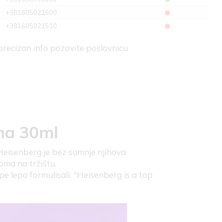
+381605021500
+381605021510
 precizan info pozovite poslovnicu
ma 30ml
Heisenberg je bez sumnje njihova
oma na tržištu.
e lepo formulisali, "Heisenberg is a top