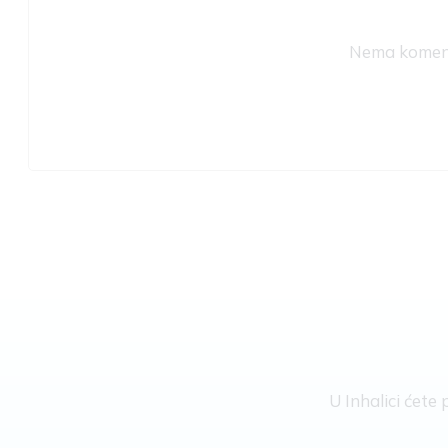
Nema komenta
U Inhalici ćet