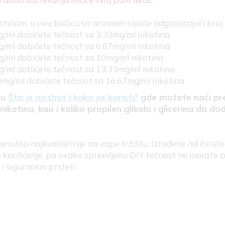
ikotinom, u ovu bočicu sa aromom sipate odgovarajući bro
/ml dobićete tečnost sa 3.33mg/ml nikotina
/ml dobićete tečnost sa 6.67mg/ml nikotina
/ml dobićete tečnost sa 10mg/ml nikotina
/ml dobićete tečnost sa 13.33mg/ml nikotina
mg/ml dobićete tečnost sa 16.67mg/ml nikotina
cu
Šta je nicshot i kako se koristi?
gde možete naći pre
otina, kao i koliko propilen glikola i glicerina da do
enutno najkvalitetnije na vape tržištu. Izrađene od čvrst
korišćenje, pa ovako spremljenu DIY tečnost ne morate pr
)
i sigurnosni prsten.