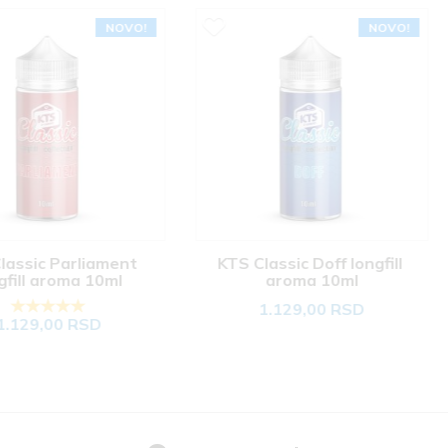
NOVO!
NOVO!
iament 
KTS Classic Doff longfill 
KTS Clas
 10ml
aroma 10ml
1.129,00 RSD
1
SD