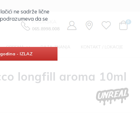
lačići ne sadrže lične
ta podrazumeva da se
PODRŠKA
0
065.8998.008
OPREMA
BAZA ZNANJA
KONTAKT / LOKACIJE
godina - IZLAZ
co longfill aroma 10ml