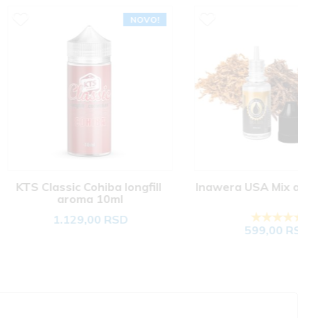
NOVO!
sic Cohiba longfill 
Inawera USA Mix aroma 10ml
aroma 10ml
.129,00 RSD
599,00 RSD