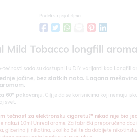
Podeli sa prijateljima
l Mild Tobacco longfill arom
e-tečnosti sada su dostupni i u DIY varijanti kao Longfill 
ednje jačine, bez slatkih nota. Lagana mešavin
 aromom.
za 60" pakovanju.
Cilj je da se korisnicima koji nemaju 
j svet.
 tečnost za elektronsku cigaretu?" nikad nije bio jed
se nalazi 10ml Unreal arome. Za fabrički preporučeno dozi
, glicerina (i nikotina, ukoliko želite da dobijete nikotin
 dana sazrevanja imaće svoj puni ukus.