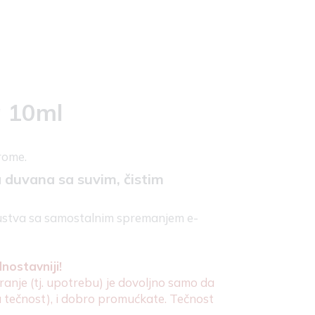
a 10ml
arome.
a duvana sa suvim, čistim
iskustva sa samostalnim spremanjem e-
nostavniji!
ranje (tj. upotrebu) je dovoljno samo da
sku tečnost), i dobro promućkate. Tečnost