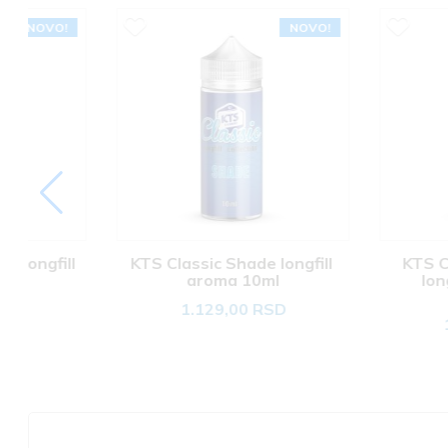
NOVO!
KTS Classic Shade longfill 
KTS Classic Parl
aroma 10ml
longfill aroma
1.129,00 RSD
1.129,00 R