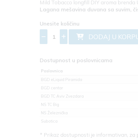
Mild Tobacco longfill DIY aroma brenda 
Lagana mešavina duvana sa suvim, č
Unesite količinu
DODAJ U KORP
Dostupnost u poslovnicama
Poslovnica
BGD eLiquid Piramida
BGD centar
BGD TC Aviv Zvezdara
NS TC Big
NS Železnička
Subotica
* Prikaz dostupnosti je informativan, za