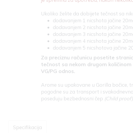
Ukoliko želite da dobijete tečnost sa n
dodavanjem 1 nicshota jačine 20mg
dodavanjem 2 nicshota jačine 20mg
dodavanjem 3 nicshota jačine 20mg
dodavanjem 4 nicshota jačine 20mg
dodavanjem 5 nicshotova jačine 20
Za preciznu računicu posetite strani
tečnost sa nekom drugom količinom nik
VG/PG odnos.
Arome su upakovane u Gorilla bočice, tr
pogodne su za transport i svakodnevno 
poseduju bezbednosni čep
(Child proof
Specifikacija