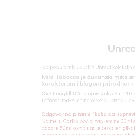
Unrea
Najpopularniji ukusi iz Unreal kolekcije 
Mild Tobacco je duvanski miks sr
karakterom i blagom prirodnom
Ove Longfill DIY arome dolaze u "10 
tečnosti maksimalno olakša ulazak u ova
Odgovor na pitanje "kako da napravim
Naime, u Gorilla bočici zapremine 60ml 
dodate 50ml kombinacije propilen glikola
je spremna za upotrebu, nakon nekoliko