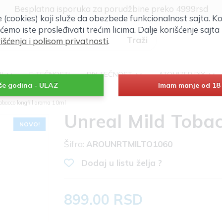
Klik za više informacija
će (cookies) koji služe da obezbede funkcionalnost sajta. Ko
Besplatna isporuka za porudžbine preko 4999rsd
 ćemo iste prosleđivati trećim licima. Dalje korišćenje saj
išćenja i polisom privatnosti
.
RI
E-TEČNOSTI
DIY TEČNOST
ATOMIZER DIY
iše godina - ULAZ
Imam manje od 18 
obacco longfill aroma 10ml
Unreal Mild Tobac
NOVO!
Šifra:
AROUNRTMILTO1060
Dodaj u listu želja ?
899.00 RSD