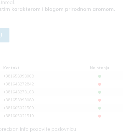
Unreal.
istim karakterom i blagom prirodnom aromom.
U
Kontakt
Na stanju
+381658998008
+381648272842
+381648278163
+381658998080
+381605021500
+381605021510
 precizan info pozovite poslovnicu