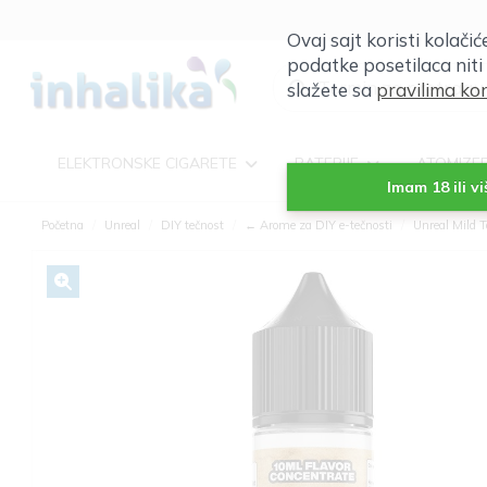
Ovaj sajt koristi kolači
podatke posetilaca niti
slažete sa
pravilima kor
ELEKTRONSKE CIGARETE
BATERIJE
ATOMIZE
Imam 18 ili v
Početna
Unreal
DIY tečnost
← Arome za DIY e-tečnosti
Unreal Mild T