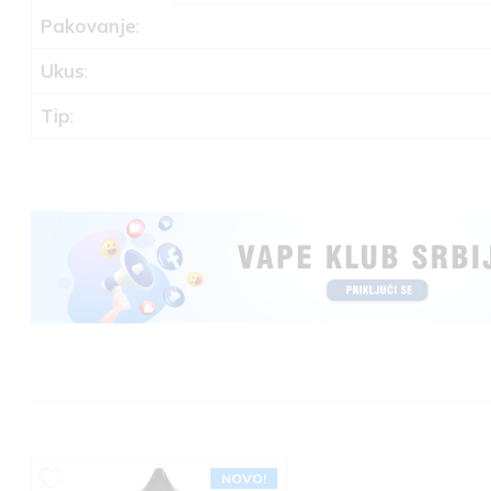
Pakovanje
:
Ukus
:
Tip
:
NOVO!