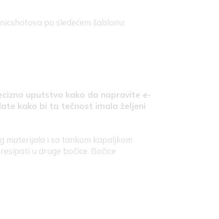
j nicshotova po sledećem šablonu:
cizno uputstvo kako da napravite e-
date kako bi ta tečnost imala željeni
og materijala i sa tankom kapaljkom
esipati u druge bočice. Bočice