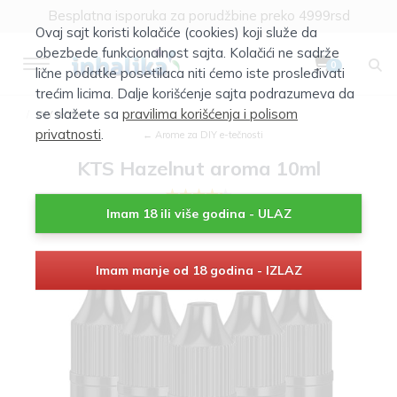
Besplatna isporuka za porudžbine preko 4999rsd
Ovaj sajt koristi kolačiće (cookies) koji služe da
obezbede funkcionalnost sajta. Kolačići ne sadrže
0
lične podatke posetilaca niti ćemo iste prosleđivati
trećim licima. Dalje korišćenje sajta podrazumeva da
se slažete sa
pravilima korišćenja i polisom
DIY tečnost
privatnosti
.
← Arome za DIY e-tečnosti
KTS Hazelnut aroma 10ml
Imam 18 ili više godina - ULAZ
Imam manje od 18 godina - IZLAZ