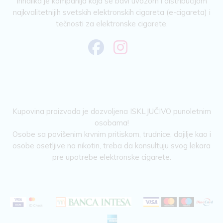
Inhalika je kompanija koja se bavi uvozom i distribucijom
najkvalitetnijih svetskih elektronskih cigareta (e-cigareta) i
tečnosti za elektronske cigarete.
Kupovina proizvoda je dozvoljena ISKLJUČIVO punoletnim
osobama!
Osobe sa povišenim krvnim pritiskom, trudnice, dojilje kao i
osobe osetljive na nikotin, treba da konsultuju svog lekara
pre upotrebe elektronske cigarete.