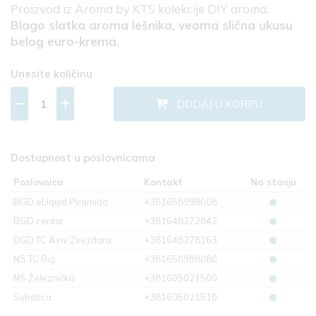
Proizvod iz Aroma by KTS kolekcije DIY aroma.
Blago slatka aroma lešnika, veoma slična ukusu
belog euro-krema.
Unesite količinu
DODAJ U KORPU
Dostupnost u poslovnicama
Poslovnica
Kontakt
Na stanju
BGD eLiquid Piramida
+381658998008
BGD centar
+381648272842
BGD TC Aviv Zvezdara
+381648278163
NS TC Big
+381658998080
NS Železnička
+381605021500
Subotica
+381605021510