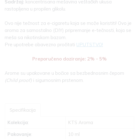
Sadržaj:
koncentrisana mešavina veštačkih ukusa
rastopljena u propilen glikolu.
Ovo nije tečnost za e-cigaretu koja se može koristiti! Ovo je
aroma za samostalno (DIY) pripremanje e-tečnosti, koja se
meša sa nikotinskom bazom.
Pre upotrebe obavezno pročitati
UPUTSTVO!
Preporučeno doziranje: 2% - 5%
Arome su upakovane u bočice sa bezbednosnim čepom
(Child proof)
i sigurnosnim prstenom.
Specifikacija
Kolekcija
:
KTS Aroma
Pakovanje
:
10 ml