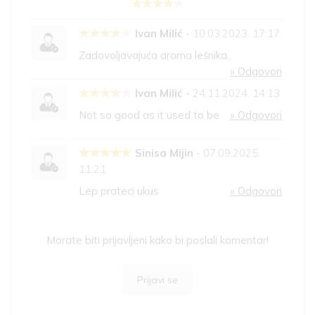
Ivan Milić
-
10.03.2023. 17:17
Zadovoljavajuća aroma lešnika..
» Odgovori
Ivan Milić
-
24.11.2024. 14:13
Not so good as it used to be
» Odgovori
Sinisa Mijin
-
07.09.2025.
11:21
Lep prateci ukus
» Odgovori
Morate biti prijavljeni kako bi poslali komentar!
Prijavi se