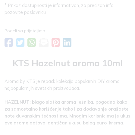
* Prikaz dostupnosti je informativan, za precizan info
pozovite poslovnicu
Podeli sa prijateljima
KTS Hazelnut aroma 10ml
Aroma by KTS je repack kolekcija popularnih DIY aroma
najpopularnijih svetskih proizvođača.
HAZELNUT: blago slatka aroma lešnika, pogodna kako
za samostalno korišćenje tako i za dodavanje orašaste
note duvanskim tečnostima. Mnogim korisnicima je ukus
ove arome gotovo identičan ukusu belog euro-krema.