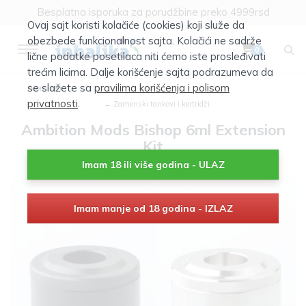
Besplatna isporuka za porudžbine preko 4999rsd
Ovaj sajt koristi kolačiće (cookies) koji služe da
obezbede funkcionalnost sajta. Kolačići ne sadrže
0
lične podatke posetilaca niti ćemo iste prosleđivati
trećim licima. Dalje korišćenje sajta podrazumeva da
se slažete sa
pravilima korišćenja i polisom
Atomizeri
privatnosti
.
← Zamenski tankovi i kertridži
Ambition Mods Bishop 6ml Extension
Kit
Imam 18 ili više godina - ULAZ
Imam manje od 18 godina - IZLAZ