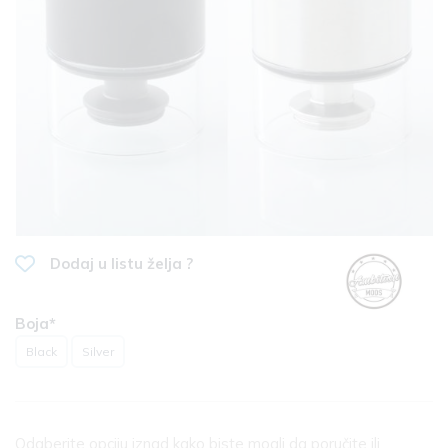
Dodaj u listu želja ?
Boja*
Black
Silver
Odaberite opciju iznad kako biste mogli da poručite ili