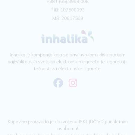
+381 (65) 8998 008
PIB: 107508093
MB: 20817569
Inhalika je kompanija koja se bavi uvozom i distribucijom
najkvalitetnijih svetskih elektronskih cigareta (e-cigareta) i
tečnosti za elektronske cigarete.
Kupovina proizvoda je dozvoljena ISKLJUČIVO punoletnim
osobama!