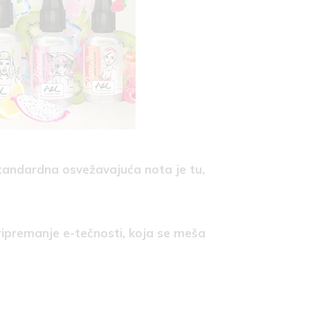
Standardna osvežavajuća nota je tu,
ripremanje e-tečnosti, koja se meša