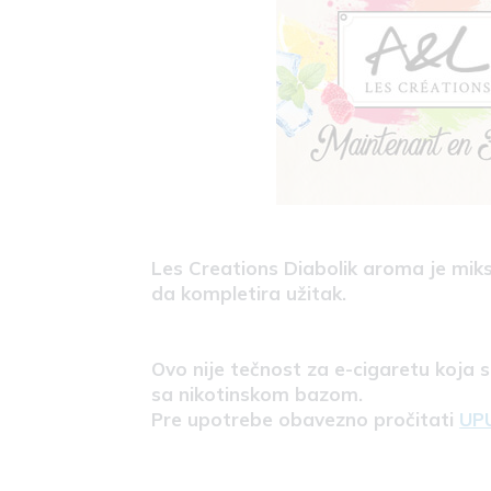
Les Creations Diabolik aroma je miks
da kompletira užitak.
Ovo nije tečnost za e-cigaretu koja 
sa nikotinskom bazom.
Pre upotrebe obavezno pročitati
UP