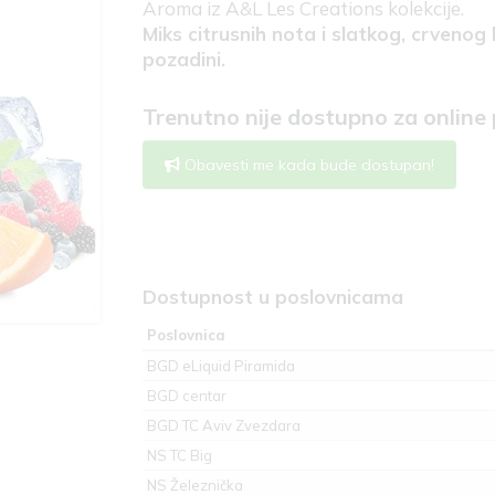
Aroma iz A&L Les Creations kolekcije.
Miks citrusnih nota i slatkog, crveno
pozadini.
Trenutno nije dostupno za online
Obavesti me kada bude dostupan!
Dostupnost u poslovnicama
Poslovnica
BGD eLiquid Piramida
BGD centar
BGD TC Aviv Zvezdara
NS TC Big
NS Železnička