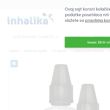
Ovaj sajt koristi kolači
podatke posetilaca niti
slažete sa
pravilima kor
ELEKTRONSKE CIGARETE
BATERIJE
ATOMIZE
Imam 18 ili v
Početna
Aromes et Liquides
DIY tečnost
← Arome za DIY e-tečnosti