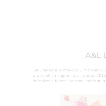
A&L L
Les Creations je kolekcija DIY aroma ču
proizvođača, koja se razvija još od 201
dorađivane tokom vremena, i sada su tu z