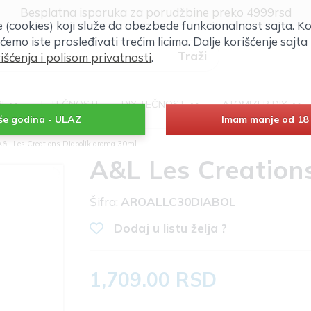
Klik za više informacija
će (cookies) koji služe da obezbede funkcionalnost sajta. Ko
Besplatna isporuka za porudžbine preko 4999rsd
 ćemo iste prosleđivati trećim licima. Dalje korišćenje saj
išćenja i polisom privatnosti
.
RI
E-TEČNOSTI
DIY TEČNOST
ATOMIZER DIY
iše godina - ULAZ
Imam manje od 18 
A&L Les Creations Diabolik aroma 30ml
A&L Les Creation
Šifra:
AROALLC30DIABOL
Dodaj u listu želja ?
1,709.00 RSD