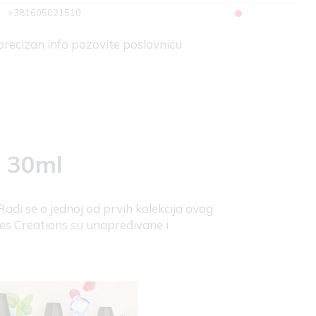
+381605021510
 precizan info pozovite poslovnicu
a 30ml
adi se o jednoj od prvih kolekcija ovog
Les Creations su unapređivane i