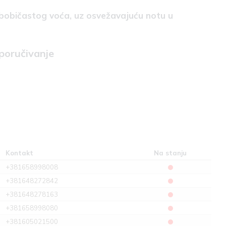
g bobičastog voća, uz osvežavajuću notu u
 poručivanje
Kontakt
Na stanju
+381658998008
+381648272842
+381648278163
+381658998080
+381605021500