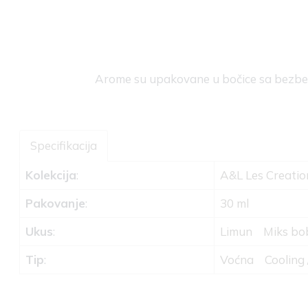
Arome su upakovane u bočice sa bez
Specifikacija
Kolekcija
:
A&L Les Creatio
Pakovanje
:
30 ml
Ukus
:
Limun
Miks bo
Tip
:
Voćna
Cooling