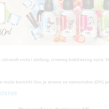
 citrusnih nota i slatkog, crvenog bobičastog voća. 
se može koristiti! Ovo je aroma za samostalno (DIY) p
UTSTVO!