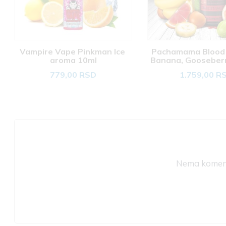
Vampire Vape Pinkman Ice 
Pachamama Blood 
aroma 10ml
Banana, Gooseberr
30ml
779,00 RSD
1.759,00 R
Nema komenta