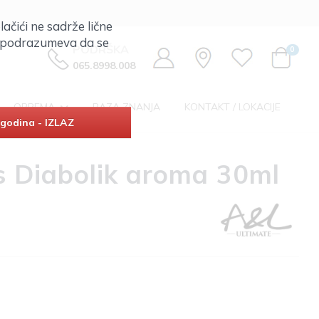
lačići ne sadrže lične
ta podrazumeva da se
PODRŠKA
0
065.8998.008
OPREMA
BAZA ZNANJA
KONTAKT / LOKACIJE
godina - IZLAZ
s Diabolik aroma 30ml