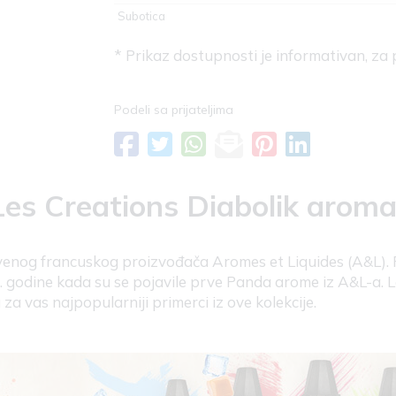
Subotica
* Prikaz dostupnosti je informativan, za
Podeli sa prijateljima
es Creations Diabolik arom
venog francuskog proizvođača Aromes et Liquides (A&L). R
5. godine kada su se pojavile prve Panda arome iz A&L-a. 
a vas najpopularniji primerci iz ove kolekcije.