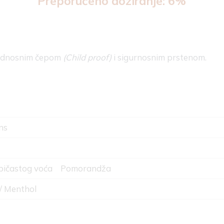
Preporučeno doziranje: 6%
bednosnim čepom
(Child proof)
i sigurnosnim prstenom.
ns
bičastog voća
Pomorandža
 / Menthol