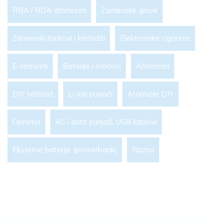
RBA / RDA atomizeri
Zamenske glave
Zamenski tankovi i kertridži
Elektronske cigarete
E-tečnosti
Baterije i modovi
Atomizeri
DIY tečnost
Li-ion punjači
Atomizer DIY
Oprema
AC i auto punjači, USB kablovi
Eksterne baterije (powerbank)
Razno