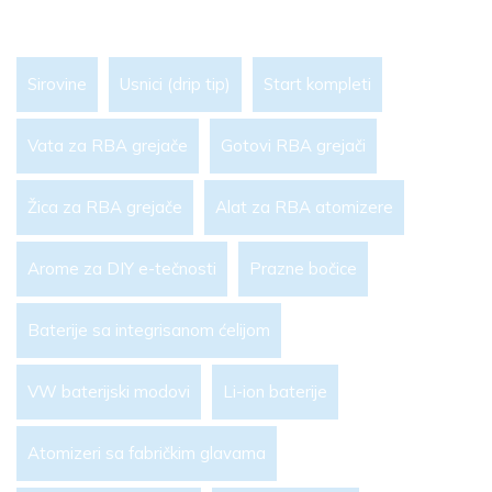
Sirovine
Usnici (drip tip)
Start kompleti
Vata za RBA grejače
Gotovi RBA grejači
Žica za RBA grejače
Alat za RBA atomizere
Arome za DIY e-tečnosti
Prazne bočice
Baterije sa integrisanom ćelijom
VW baterijski modovi
Li-ion baterije
Atomizeri sa fabričkim glavama