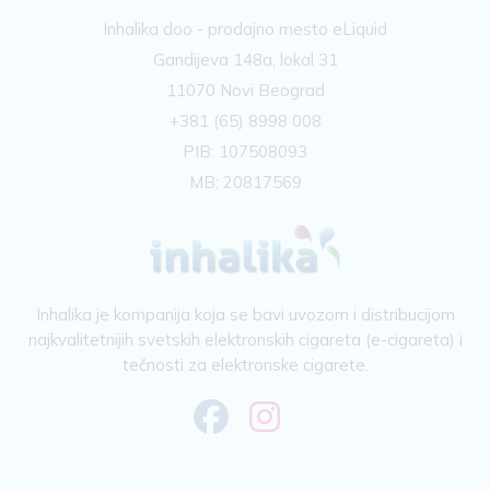
Inhalika doo - prodajno mesto eLiquid
Gandijeva 148a, lokal 31
11070 Novi Beograd
+381 (65) 8998 008
PIB: 107508093
MB: 20817569
Inhalika je kompanija koja se bavi uvozom i distribucijom
najkvalitetnijih svetskih elektronskih cigareta (e-cigareta) i
tečnosti za elektronske cigarete.