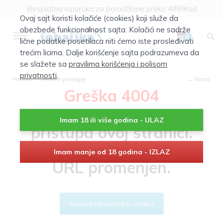
Besplatna isporuka za porudžbine preko 4999rsd
Ovaj sajt koristi kolačiće (cookies) koji služe da
obezbede funkcionalnost sajta. Kolačići ne sadrže
0
lične podatke posetilaca niti ćemo iste prosleđivati
trećim licima. Dalje korišćenje sajta podrazumeva da
se slažete sa
pravilima korišćenja i polisom
privatnosti
.
Početna
Nemate privilegije
← Nazad
Greška 4004
Nemate mogućnost
Imam 18 ili više godina - ULAZ
pristupa ovoj stranici.
Stranica je obrisana ili je
Imam manje od 18 godina - IZLAZ
URL promenjen.
Nazad na početnu stranu