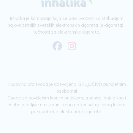
Inhalika je kompanija koja se bavi uvozom i distribucijom
najkvalitetnijih svetskih elektronskih cigareta (e-cigareta) i
tečnosti za elektronske cigarete.
Kupovina proizvoda je dozvoljena ISKLJUČIVO punoletnim
osobama!
Osobe sa povišenim krvnim pritiskom, trudnice, dojilje kao i
osobe osetljive na nikotin, treba da konsultuju svog lekara
pre upotrebe elektronske cigarete.