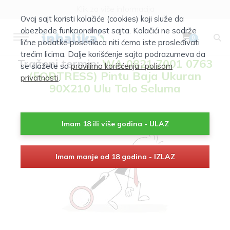
Klik za više informacija
Ovaj sajt koristi kolačiće (cookies) koji služe da
Besplatna isporuka za porudžbine preko 4999rsd
obezbede funkcionalnost sajta. Kolačići ne sadrže
0
lične podatke posetilaca niti ćemo iste prosleđivati
trećim licima. Dalje korišćenje sajta podrazumeva da
Traženi termin:
WA 0821 7001 0763
se slažete sa
pravilima korišćenja i polisom
(FORTRESS) Pintu Baja Ukuran
privatnosti
.
90X210 Ulu Talo Seluma
Imam 18 ili više godina - ULAZ
Imam manje od 18 godina - IZLAZ