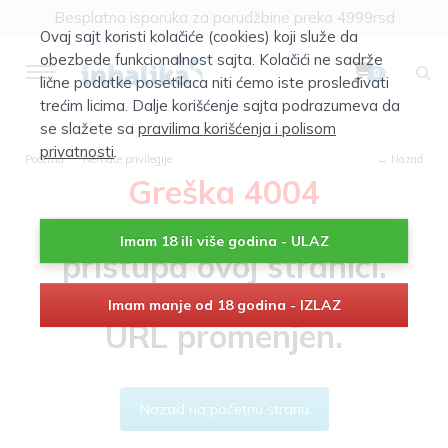
Besplatna isporuka za porudžbine preko 4999rsd
Ovaj sajt koristi kolačiće (cookies) koji služe da
obezbede funkcionalnost sajta. Kolačići ne sadrže
0
lične podatke posetilaca niti ćemo iste prosleđivati
trećim licima. Dalje korišćenje sajta podrazumeva da
se slažete sa
pravilima korišćenja i polisom
privatnosti
.
Početna
Nemate privilegije
← Nazad
Greška 4004
Nemate mogućnost
Imam 18 ili više godina - ULAZ
pristupa ovoj stranici.
Stranica je obrisana ili je
Imam manje od 18 godina - IZLAZ
URL promenjen.
Nazad na početnu stranu