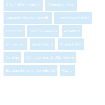
RBA / RDA atomizeri
Zamenske glave
Zamenski tankovi i kertridži
Elektronske cigarete
E-tečnosti
Baterije i modovi
Atomizeri
DIY tečnost
Li-ion punjači
Atomizer DIY
Oprema
AC i auto punjači, USB kablovi
Eksterne baterije (powerbank)
Razno