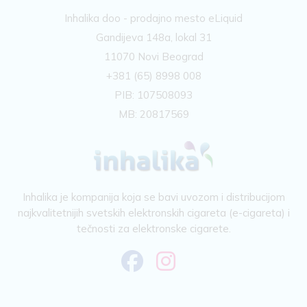
Inhalika doo - prodajno mesto eLiquid
Gandijeva 148a, lokal 31
11070 Novi Beograd
+381 (65) 8998 008
PIB: 107508093
MB: 20817569
Inhalika je kompanija koja se bavi uvozom i distribucijom
najkvalitetnijih svetskih elektronskih cigareta (e-cigareta) i
tečnosti za elektronske cigarete.