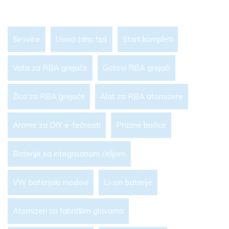
Sirovine
Usnici (drip tip)
Start kompleti
Vata za RBA grejače
Gotovi RBA grejači
Žica za RBA grejače
Alat za RBA atomizere
Arome za DIY e-tečnosti
Prazne bočice
Baterije sa integrisanom ćelijom
VW baterijski modovi
Li-ion baterije
Atomizeri sa fabričkim glavama