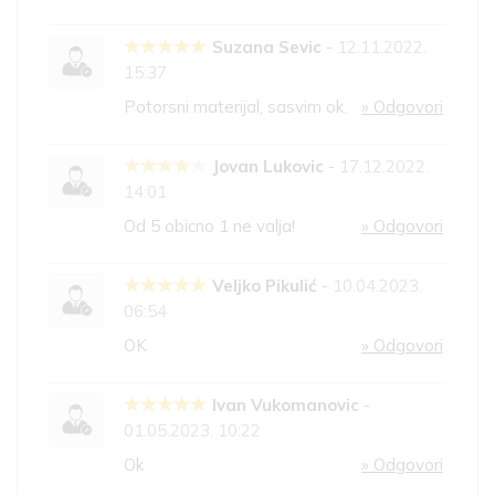
Suzana Sevic
-
12.11.2022.
15:37
Potorsni materijal, sasvim ok.
» Odgovori
Jovan Lukovic
-
17.12.2022.
14:01
Od 5 obicno 1 ne valja!
» Odgovori
Veljko Pikulić
-
10.04.2023.
06:54
OK
» Odgovori
Ivan Vukomanovic
-
01.05.2023. 10:22
Ok
» Odgovori