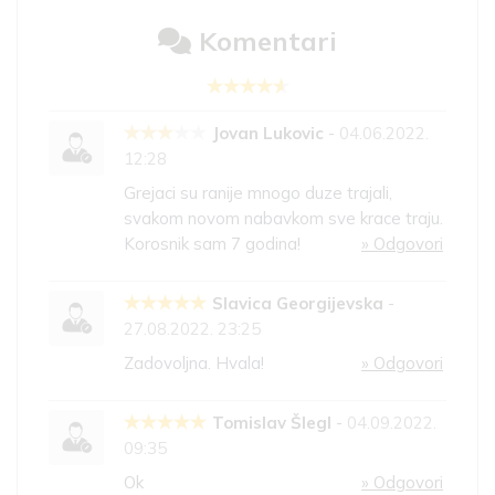
Komentari
Jovan Lukovic
-
04.06.2022.
12:28
Grejaci su ranije mnogo duze trajali,
svakom novom nabavkom sve krace traju.
Korosnik sam 7 godina!
» Odgovori
Slavica Georgijevska
-
27.08.2022. 23:25
Zadovoljna. Hvala!
» Odgovori
Tomislav Šlegl
-
04.09.2022.
09:35
Ok
» Odgovori