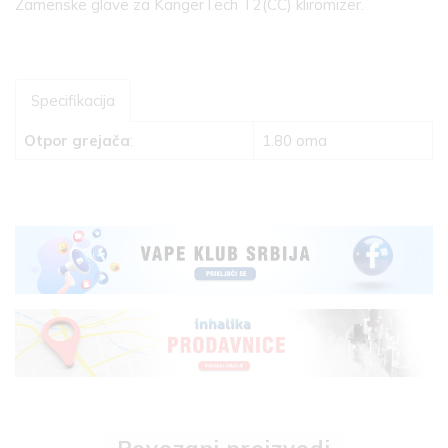
Zamenske glave za KangerTech T2(CC) kliromizer.
Specifikacija
Otpor grejača
:
1.80 oma