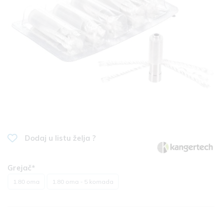
Dodaj u listu želja ?
Grejač*
1.80 oma
1.80 oma - 5 komada