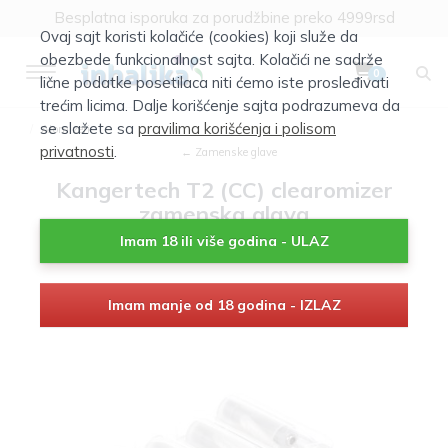
Besplatna isporuka za porudžbine preko 4999rsd
Ovaj sajt koristi kolačiće (cookies) koji služe da
obezbede funkcionalnost sajta. Kolačići ne sadrže
0
lične podatke posetilaca niti ćemo iste prosleđivati
trećim licima. Dalje korišćenje sajta podrazumeva da
se slažete sa
pravilima korišćenja i polisom
Atomizeri
privatnosti
.
← Zamenske glave
Kangertech T2 (CC) clearomizer
zamenska glava
Imam 18 ili više godina - ULAZ
Imam manje od 18 godina - IZLAZ