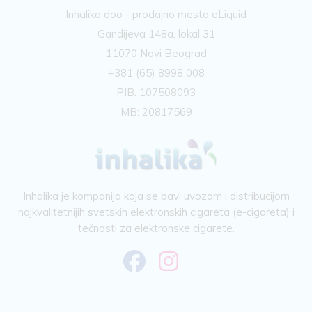
Inhalika doo - prodajno mesto eLiquid
Gandijeva 148a, lokal 31
11070 Novi Beograd
+381 (65) 8998 008
PIB: 107508093
MB: 20817569
Inhalika je kompanija koja se bavi uvozom i distribucijom
najkvalitetnijih svetskih elektronskih cigareta (e-cigareta) i
tečnosti za elektronske cigarete.